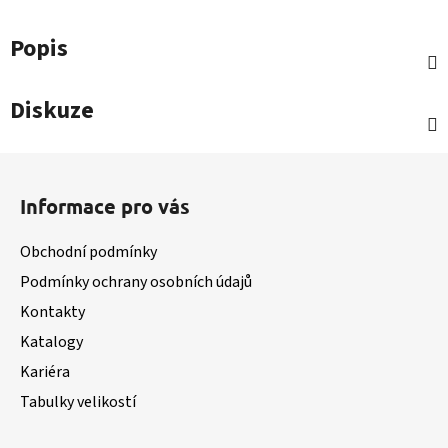
Popis
Diskuze
Z
á
Informace pro vás
p
a
Obchodní podmínky
t
Podmínky ochrany osobních údajů
í
Kontakty
Katalogy
Kariéra
Tabulky velikostí