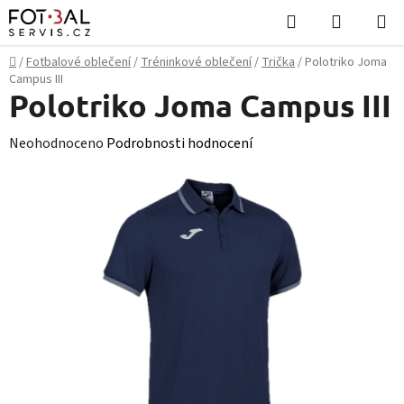
Přejít
Hledat
NÁKUPN
na
KOŠÍK
obsah
Domů
/
Fotbalové oblečení
/
Tréninkové oblečení
/
Trička
/
Polotriko Joma
Campus III
Polotriko Joma Campus III
Průměrné
Neohodnoceno
Podrobnosti hodnocení
hodnocení
produktu
je
0,0
z
5
hvězdiček.