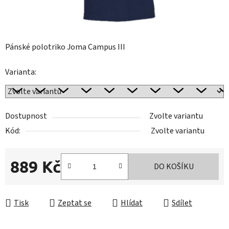
Pánské polotriko Joma Campus III
Varianta:
Dostupnost
Zvolte variantu
Kód:
Zvolte variantu
889 Kč
DO KOŠÍKU
Měrná cena:
Tisk
Zeptat se
Hlídat
Sdílet