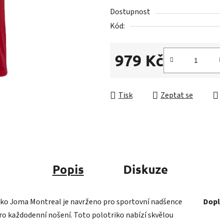
5
Dostupnost
hvězdiček.
Kód:
979 Kč
Měrná cena:
Tisk
Zeptat se
Popis
Diskuze
ko Joma Montreal je navrženo pro sportovní nadšence
Dopl
 pro každodenní nošení. Toto polotriko nabízí skvělou