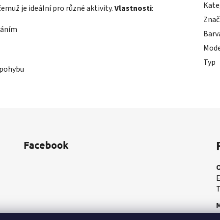
Kate
emuž je ideální pro různé aktivity.
Vlastnosti
:
Znač
náním
Barv
Mode
Typ
 pohybu
Facebook
E
T
M