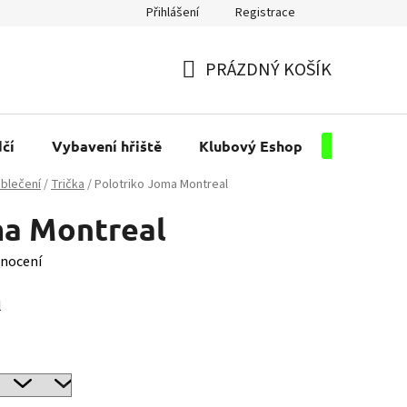
Přihlášení
Registrace
PRÁZDNÝ KOŠÍK
NÁKUPNÍ
KOŠÍK
čí
Vybavení hřiště
Klubový Eshop
Pro kluby
blečení
/
Trička
/
Polotriko Joma Montreal
ma Montreal
nocení
l