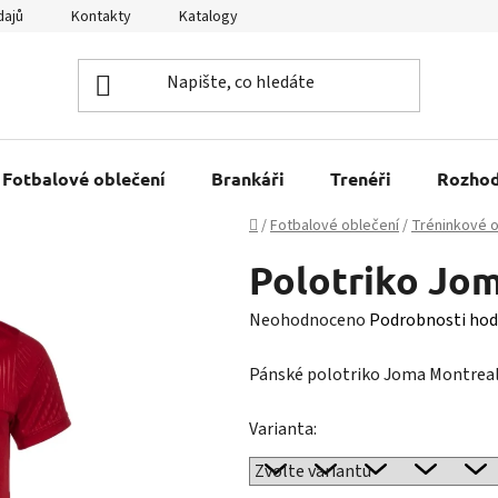
dajů
Kontakty
Katalogy
Kariéra
Tabulky velikostí
Fotbalové oblečení
Brankáři
Trenéři
Rozhod
Domů
/
Fotbalové oblečení
/
Tréninkové o
Polotriko Jo
Průměrné
Neohodnoceno
Podrobnosti hod
hodnocení
Pánské polotriko Joma Montrea
produktu
je
Varianta:
0,0
z