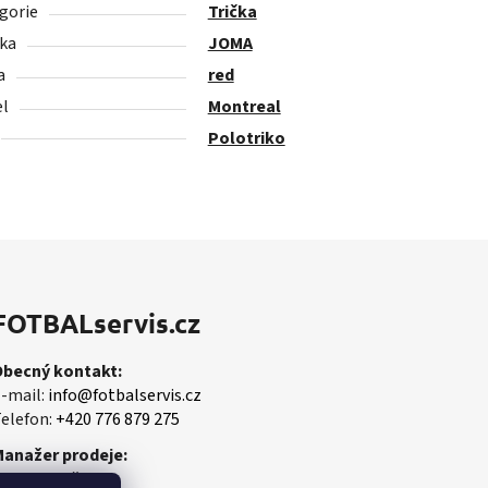
gorie
Trička
ka
JOMA
a
red
l
Montreal
Polotriko
FOTBALservis.cz
Obecný kontakt:
-mail:
info@fotbalservis.cz
elefon:
+420 776 879 275
Manažer prodeje:
artin Vališ