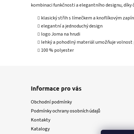
kombinaci funkčnosti a elegantního designu, díky č
klasický střih s límečkem a knoflíkovým zapí
elegantní a jednoduchý design
logo Joma na hrudi
lehký a pohodlný materiál umožňuje volnost
100 % polyester
Z
á
Informace pro vás
p
a
Obchodní podmínky
t
Podmínky ochrany osobních údajů
í
Kontakty
Katalogy