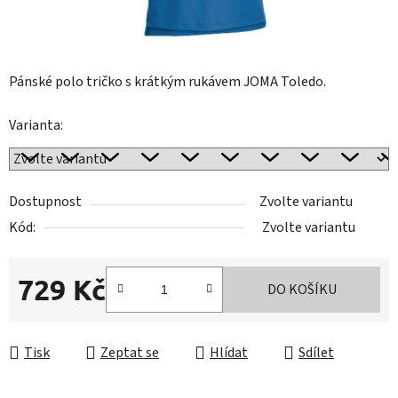
Pánské polo tričko s krátkým rukávem JOMA Toledo.
Varianta:
Dostupnost
Zvolte variantu
Kód:
Zvolte variantu
729 Kč
DO KOŠÍKU
Měrná cena:
Tisk
Zeptat se
Hlídat
Sdílet