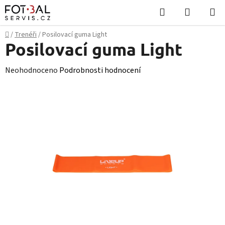
Přejít
Hledat
NÁKUPN
na
KOŠÍK
obsah
Domů
/
Trenéři
/
Posilovací guma Light
Posilovací guma Light
Průměrné
Neohodnoceno
Podrobnosti hodnocení
hodnocení
produktu
je
0,0
z
5
hvězdiček.