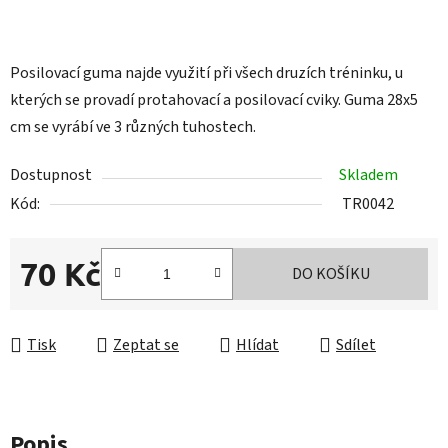
Posilovací guma najde využití při všech druzích tréninku, u
kterých se provadí protahovací a posilovací cviky. Guma 28x5
cm se vyrábí ve 3 různých tuhostech.
Dostupnost
Skladem
Kód:
TR0042
70 Kč
DO KOŠÍKU
Měrná cena:
Tisk
Zeptat se
Hlídat
Sdílet
Popis