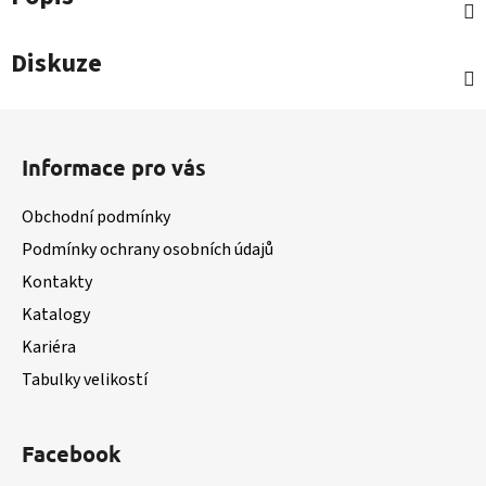
Diskuze
Z
á
Informace pro vás
p
a
Obchodní podmínky
t
Podmínky ochrany osobních údajů
í
Kontakty
Katalogy
Kariéra
Tabulky velikostí
Facebook