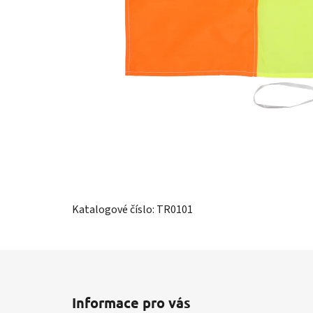
Katalogové číslo: TR0101
Z
á
Informace pro vás
p