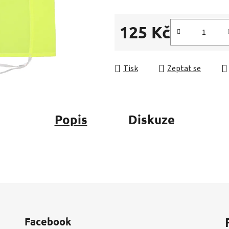
5
hvězdiček.
125 Kč
Měrná cena:
Tisk
Zeptat se
Popis
Diskuze
Facebook