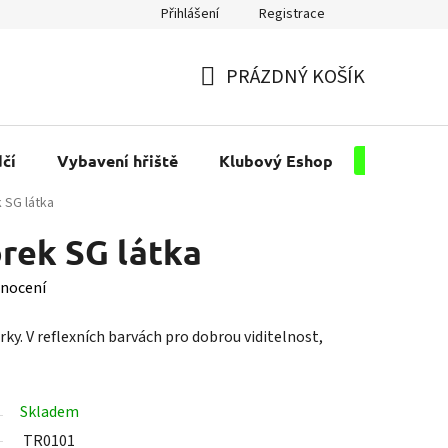
Přihlášení
Registrace
PRÁZDNÝ KOŠÍK
NÁKUPNÍ
KOŠÍK
čí
Vybavení hřiště
Klubový Eshop
Pro kluby
 SG látka
rek SG látka
nocení
ky. V reflexních barvách pro dobrou viditelnost,
Skladem
TR0101