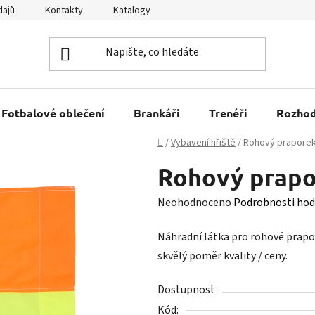
dajů
Kontakty
Katalogy
Kariéra
Tabulky velikostí
Fotbalové oblečení
Brankáři
Trenéři
Rozhod
Domů
/
Vybavení hřiště
/
Rohový praporek
Rohový prapo
Průměrné
Neohodnoceno
Podrobnosti hod
hodnocení
Náhradní látka pro rohové prapor
produktu
skvělý poměr kvality / ceny.
je
0,0
Dostupnost
z
Kód: