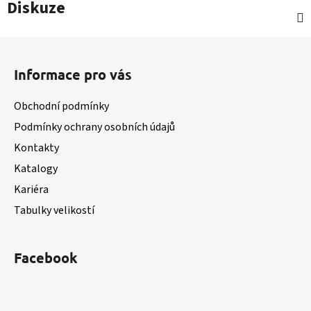
Diskuze
Z
á
Informace pro vás
p
a
Obchodní podmínky
t
Podmínky ochrany osobních údajů
í
Kontakty
Katalogy
Kariéra
Tabulky velikostí
Facebook