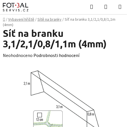
Přejít
Hledat
NÁKUPN
na
KOŠÍK
obsah
Domů
/
Vybavení hřiště
/
Sítě na branky
/
Síť na branku 3,1/2,1/0,8/1,1m
(4mm)
Síť na branku
3,1/2,1/0,8/1,1m (4mm)
Průměrné
Neohodnoceno
Podrobnosti hodnocení
hodnocení
produktu
je
0,0
z
5
hvězdiček.