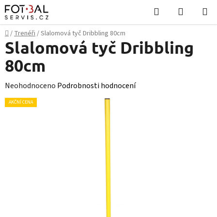
Přejít
Hledat
NÁKUPN
na
KOŠÍK
obsah
Domů
/
Trenéři
/
Slalomová tyč Dribbling 80cm
Slalomová tyč Dribbling
80cm
Průměrné
Neohodnoceno
Podrobnosti hodnocení
hodnocení
AKČNÍ CENA
produktu
je
0,0
z
5
hvězdiček.