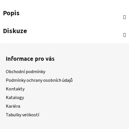
Popis
Diskuze
Z
á
Informace pro vás
p
a
Obchodní podmínky
t
Podmínky ochrany osobních údajů
í
Kontakty
Katalogy
Kariéra
Tabulky velikostí