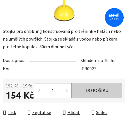
192 KČ
–19 %
Stojka pro dribbling konstruovaná pro trénink v halách nebo
na umělých površích. Stojka se skládá z vodou nebo pískem
plnitelné kopule a 80cm dlouhé tyče.
Dostupnost
Skladem do 10 dní
Kód:
TR0027
192 Kč
–19 %
DO KOŠÍKU
154 Kč
Měrná cena:
Tisk
Zeptat se
Hlídat
Sdílet