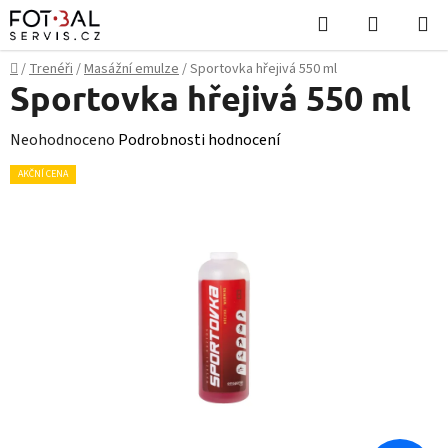
Přejít
Hledat
NÁKUPN
na
KOŠÍK
obsah
Domů
/
Trenéři
/
Masážní emulze
/
Sportovka hřejivá 550 ml
Sportovka hřejivá 550 ml
Průměrné
Neohodnoceno
Podrobnosti hodnocení
hodnocení
AKČNÍ CENA
produktu
je
0,0
z
5
hvězdiček.