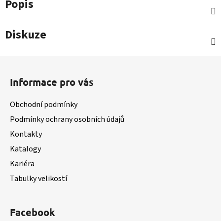
Popis
Diskuze
Z
á
Informace pro vás
p
a
Obchodní podmínky
t
Podmínky ochrany osobních údajů
í
Kontakty
Katalogy
Kariéra
Tabulky velikostí
Facebook