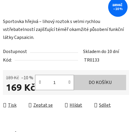
189 KČ
–10 %
Sportovka hřejivá – lihový roztok s velmi rychlou
vstřebatelností zajišťující téměř okamžité působení funkční
látky Capsaicin.
Dostupnost
Skladem do 10 dní
Kód:
TR0133
189 Kč
–10 %
DO KOŠÍKU
169 Kč
Měrná cena:
Tisk
Zeptat se
Hlídat
Sdílet