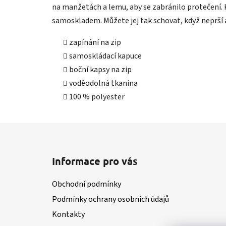
na manžetách a lemu, aby se zabránilo protečení. 
samoskladem. Můžete jej tak schovat, když neprší 
zapínání na zip
samoskládací kapuce
boční kapsy na zip
voděodolná tkanina
100 % polyester
Z
á
Informace pro vás
p
a
Obchodní podmínky
t
Podmínky ochrany osobních údajů
í
Kontakty