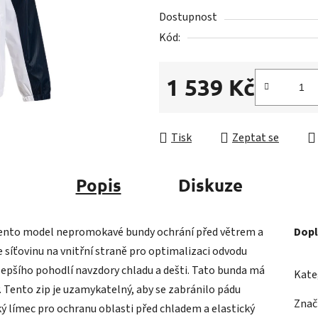
5
Dostupnost
hvězdiček.
Kód:
1 539 Kč
Měrná cena:
Tisk
Zeptat se
Popis
Diskuze
nto model nepromokavé bundy ochrání před větrem a
Dopl
 síťovinu na vnitřní straně pro optimalizaci odvodu
ejlepšího pohodlí navzdory chladu a dešti. Tato bunda má
Kate
 Tento zip je uzamykatelný, aby se zabránilo pádu
Znač
ý límec pro ochranu oblasti před chladem a elastický