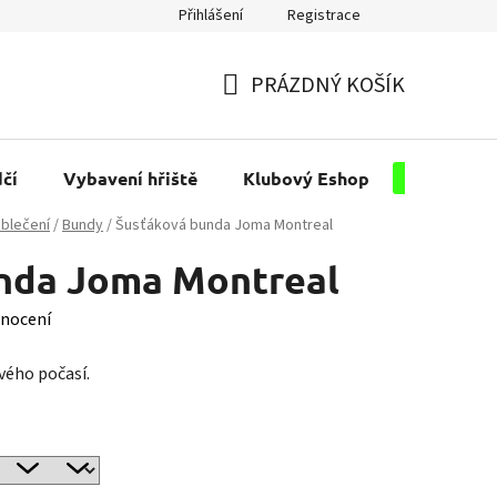
Přihlášení
Registrace
PRÁZDNÝ KOŠÍK
NÁKUPNÍ
KOŠÍK
čí
Vybavení hřiště
Klubový Eshop
Pro kluby
blečení
/
Bundy
/
Šusťáková bunda Joma Montreal
nda Joma Montreal
nocení
vého počasí.