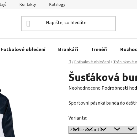
dajů
Kontakty
Katalogy
Kariéra
Tabulky velikostí
Fotbalové oblečení
Brankáři
Trenéři
Rozhod
Domů
/
Fotbalové oblečení
/
Tréninkové o
Šusťáková bu
Průměrné
Neohodnoceno
Podrobnosti hod
hodnocení
Sportovní pásnká bunda do dešti
produktu
je
Varianta:
0,0
z