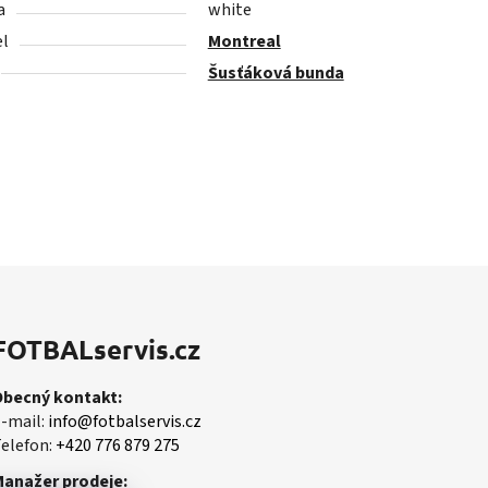
a
white
l
Montreal
Šusťáková bunda
FOTBALservis.cz
Obecný kontakt:
-mail:
info@fotbalservis.cz
elefon:
+420 776 879 275
Manažer prodeje: