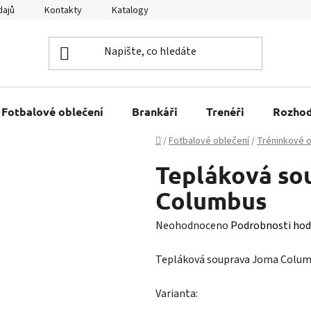
dajů
Kontakty
Katalogy
Kariéra
Tabulky velikostí
Fotbalové oblečení
Brankáři
Trenéři
Rozhod
Domů
/
Fotbalové oblečení
/
Tréninkové o
Tepláková so
Columbus
Průměrné
Neohodnoceno
Podrobnosti hod
hodnocení
Tepláková souprava Joma Colum
produktu
je
Varianta:
0,0