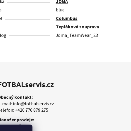
ka
JOMA
a
blue
l
Columbus
Tepláková souprava
log
Joma_TeamWear_23
FOTBALservis.cz
Obecný kontakt:
-mail:
info@fotbalservis.cz
elefon:
+420 776 879 275
Manažer prodeje:
artin Vališ