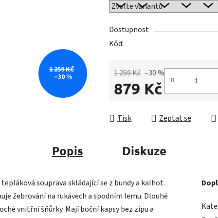
z
5
Dostupnost
hvězdiček.
Kód:
1 259 KČ
1 259 Kč
–30 %
–30 %
879 Kč
Měrná cena:
Tisk
Zeptat se
Popis
Diskuze
tepláková souprava skládající se z bundy a kalhot.
Dopl
huje žebrování na rukávech a spodním lemu. Dlouhé
Kate
hé vnitřní šňůrky. Mají boční kapsy bez zipu a