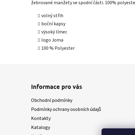
žebrované manžety ve spodní části. 100% polyest
volný střih
boční kapsy
výsoký límec
logo Joma
100 % Polyester
Z
á
Informace pro vás
p
a
Obchodní podmínky
t
Podmínky ochrany osobních údajů
í
Kontakty
Katalogy