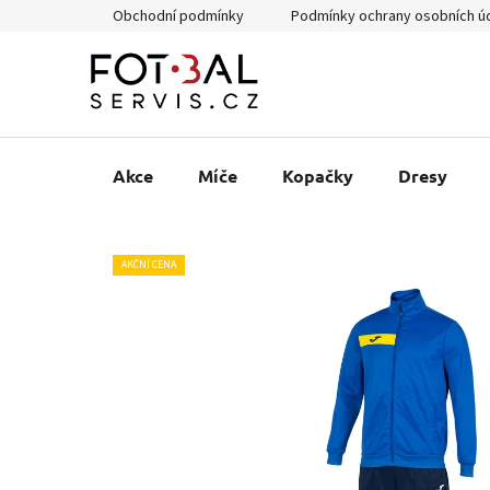
Přejít
Obchodní podmínky
Podmínky ochrany osobních ú
na
obsah
Akce
Míče
Kopačky
Dresy
AKČNÍ CENA