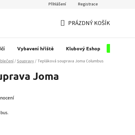
Přihlášení
Registrace
PRÁZDNÝ KOŠÍK
NÁKUPNÍ
KOŠÍK
čí
Vybavení hřiště
Klubový Eshop
Pro kluby
blečení
/
Soupravy
/
Tepláková souprava Joma Columbus
uprava Joma
nocení
bus.