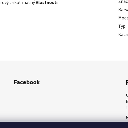
Znač
erový trikot matný
Vlastnosti
:
Barv
Mode
Typ
Kata
Facebook
E
T
M