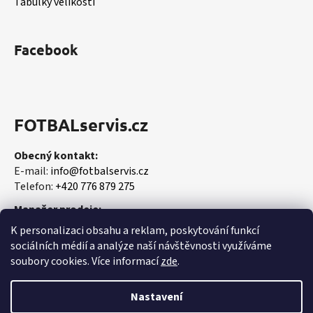
Tabulky velikostí
Facebook
FOTBALservis.cz
Obecný kontakt:
E-mail:
info@fotbalservis.cz
Telefon:
+420 776 879 275
Manažer prodeje:
Martin Vališ
K personalizaci obsahu a reklam, poskytování funkcí
Mobil:
+420 606 657 244
sociálních médií a analýze naší návštěvnosti využíváme
soubory cookies. Více informací
zde
.
Nastavení