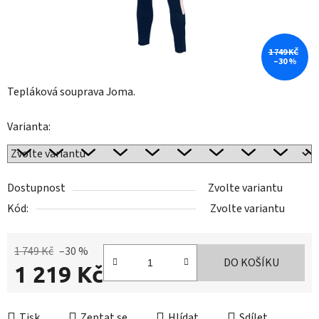
1 749 KČ
–30 %
Tepláková souprava Joma.
Varianta:
Dostupnost
Zvolte variantu
Kód:
Zvolte variantu
1 749 Kč
–30 %
DO KOŠÍKU
1 219 Kč
Měrná cena:
Tisk
Zeptat se
Hlídat
Sdílet