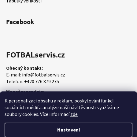
Tabulky velikostí
Facebook
FOTBALservis.cz
Obecný kontakt:
E-mail:
info@fotbalservis.cz
Telefon:
+420 776 879 275
Manažer prodeje:
Martin Vališ
K personalizaci obsahu a reklam, poskytování funkcí
Mobil:
+420 606 657 244
sociálních médií a analýze naší návštěvnosti využíváme
soubory cookies. Více informací
zde
.
Nastavení