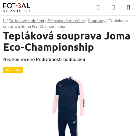
Přejít
Hledat
NÁKUPN
na
KOŠÍK
obsah
Domů
/
Fotbalové oblečení
/
Tréninkové oblečení
/
Soupravy
/
Tepláková
souprava Joma Eco-Championship
Tepláková souprava Joma
Eco-Championship
Průměrné
Neohodnoceno
Podrobnosti hodnocení
hodnocení
AKČNÍ CENA
produktu
je
0,0
z
5
hvězdiček.