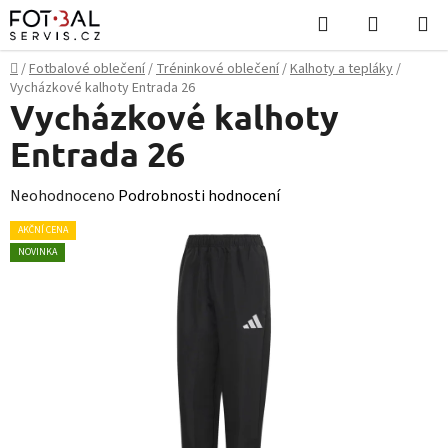
Přejít
Hledat
NÁKUPN
na
KOŠÍK
obsah
Domů
/
Fotbalové oblečení
/
Tréninkové oblečení
/
Kalhoty a tepláky
/
Vycházkové kalhoty Entrada 26
Vycházkové kalhoty
Entrada 26
Průměrné
Neohodnoceno
Podrobnosti hodnocení
hodnocení
AKČNÍ CENA
produktu
NOVINKA
je
0,0
z
5
hvězdiček.