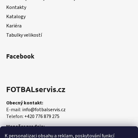
í
Kontakty
Katalogy
Kariéra
Tabulky velikostí
Facebook
FOTBALservis.cz
Obecný kontakt:
E-mail:
info@fotbalservis.cz
Telefon:
+420 776 879 275
Manažer prodeje:
Martin Vališ
K personalizaci obsahu a reklam, poskytování funkcí