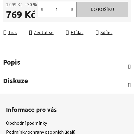
1 099 Kč
–30 %
DO KOŠÍKU
769 Kč
Měrná cena:
Tisk
Zeptat se
Hlídat
Sdílet
Popis
Diskuze
Z
á
Informace pro vás
p
a
Obchodní podmínky
t
Podmínky ochrany osobních údajů