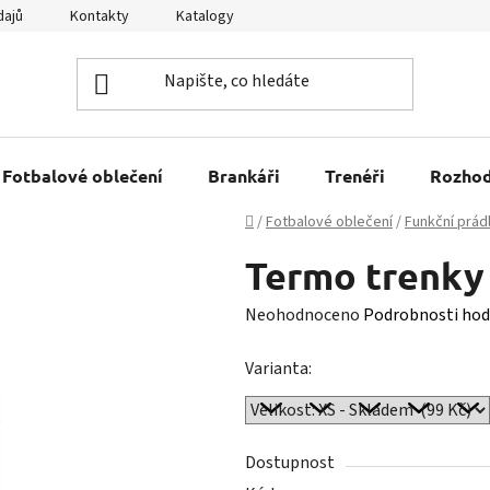
dajů
Kontakty
Katalogy
Kariéra
Tabulky velikostí
Fotbalové oblečení
Brankáři
Trenéři
Rozhod
Domů
/
Fotbalové oblečení
/
Funkční prád
Termo trenky
Průměrné
Neohodnoceno
Podrobnosti hod
hodnocení
Varianta:
produktu
je
0,0
z
Dostupnost