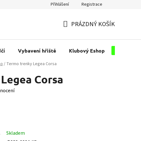
Přihlášení
Registrace
PRÁZDNÝ KOŠÍK
NÁKUPNÍ
KOŠÍK
čí
Vybavení hřiště
Klubový Eshop
Pro kluby
lo
/
Termo trenky Legea Corsa
 Legea Corsa
nocení
Skladem