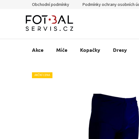
Přejít
Obchodní podmínky
Podmínky ochrany osobních ú
na
obsah
Akce
Míče
Kopačky
Dresy
AKČNÍ CENA