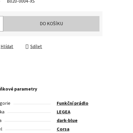
B020-0004-XS
DO KOŠÍKU
Hlídat
Sdílet
ňkové parametry
gorie
Funkční prádlo
ka
LEGEA
a
dark-blue
l
Corsa