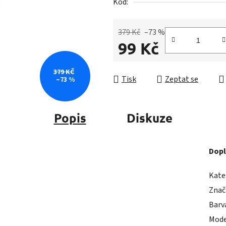
5
Kód:
hvězdiček.
379 Kč
–73 %
99 Kč
Měrná cena:
379 KČ
Tisk
Zeptat se
–73 %
Popis
Diskuze
Dopl
Kate
Znač
Barv
Mode