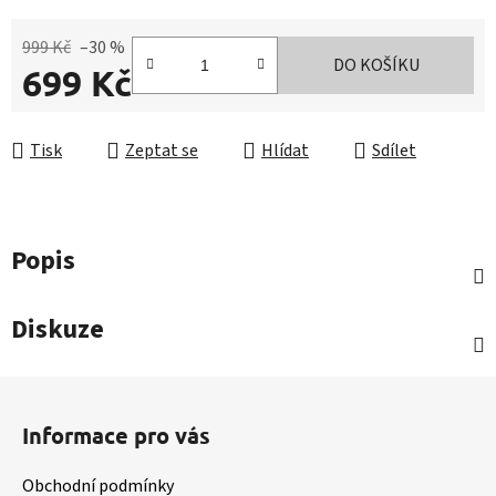
999 Kč
–30 %
DO KOŠÍKU
699 Kč
Měrná cena:
Tisk
Zeptat se
Hlídat
Sdílet
Popis
Diskuze
Z
á
Informace pro vás
p
a
Obchodní podmínky