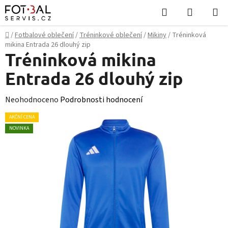
Přejít
Hledat
NÁKUPN
na
KOŠÍK
obsah
Domů
/
Fotbalové oblečení
/
Tréninkové oblečení
/
Mikiny
/
Tréninková
mikina Entrada 26 dlouhý zip
Tréninková mikina
Entrada 26 dlouhý zip
Průměrné
Neohodnoceno
Podrobnosti hodnocení
hodnocení
AKČNÍ CENA
produktu
NOVINKA
je
0,0
z
5
hvězdiček.