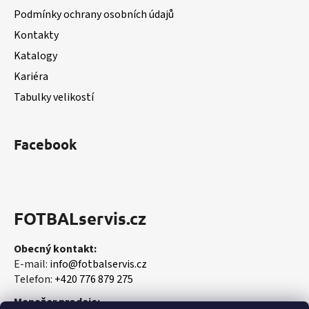
t
Podmínky ochrany osobních údajů
í
Kontakty
Katalogy
Kariéra
Tabulky velikostí
Facebook
FOTBALservis.cz
Obecný kontakt:
E-mail:
info@fotbalservis.cz
Telefon:
+420 776 879 275
Manažer prodeje: