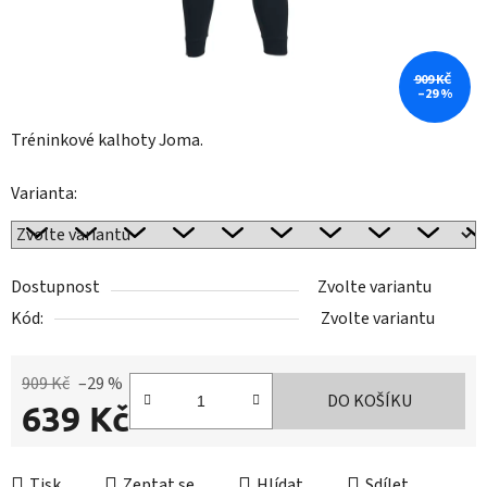
909 KČ
–29 %
Tréninkové kalhoty Joma.
Varianta:
Dostupnost
Zvolte variantu
Kód:
Zvolte variantu
909 Kč
–29 %
DO KOŠÍKU
639 Kč
Měrná cena:
Tisk
Zeptat se
Hlídat
Sdílet