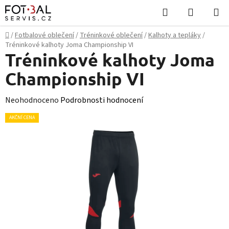
Přejít
Hledat
NÁKUPN
na
KOŠÍK
obsah
Domů
/
Fotbalové oblečení
/
Tréninkové oblečení
/
Kalhoty a tepláky
/
Tréninkové kalhoty Joma Championship VI
Tréninkové kalhoty Joma
Championship VI
Průměrné
Neohodnoceno
Podrobnosti hodnocení
hodnocení
AKČNÍ CENA
produktu
je
0,0
z
5
hvězdiček.