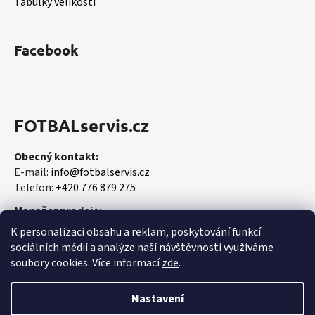
Tabulky velikostí
Facebook
FOTBALservis.cz
Obecný kontakt:
E-mail:
info@fotbalservis.cz
Telefon:
+420 776 879 275
Manažer prodeje:
Martin Vališ
K personalizaci obsahu a reklam, poskytování funkcí
Mobil:
+420 606 657 244
sociálních médií a analýze naší návštěvnosti využíváme
soubory cookies. Více informací
zde
.
Nastavení