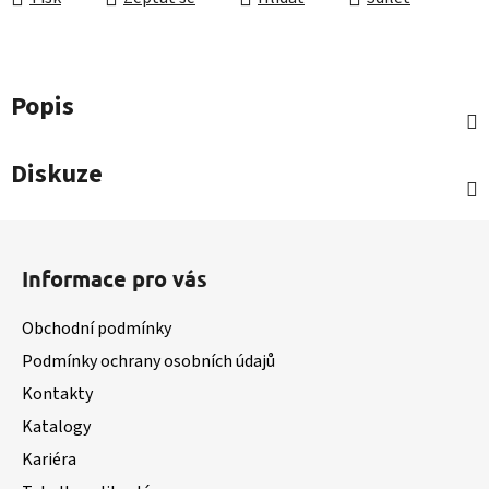
Popis
Diskuze
Z
á
Informace pro vás
p
a
Obchodní podmínky
t
Podmínky ochrany osobních údajů
í
Kontakty
Katalogy
Kariéra