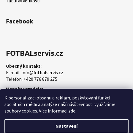
Tabulky velikostí
Facebook
FOTBALservis.cz
Obecný kontakt:
E-mail:
info@fotbalservis.cz
Telefon:
+420 776 879 275
Manažer prodeje:
Martin Vališ
K personalizaci obsahu a reklam, poskytování funkcí
Mobil:
+420 606 657 244
sociálních médií a analýze naší návštěvnosti využíváme
soubory cookies. Více informací
zde
.
Nastavení