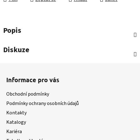
Popis
Diskuze
Z
á
Informace pro vás
p
a
Obchodní podmínky
t
Podmínky ochrany osobních údajů
í
Kontakty
Katalogy
Kariéra