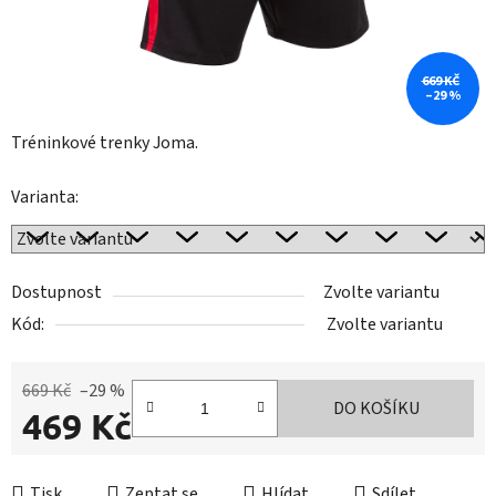
669 KČ
–29 %
Tréninkové trenky Joma.
Varianta:
Dostupnost
Zvolte variantu
Kód:
Zvolte variantu
669 Kč
–29 %
DO KOŠÍKU
469 Kč
Měrná cena:
Tisk
Zeptat se
Hlídat
Sdílet