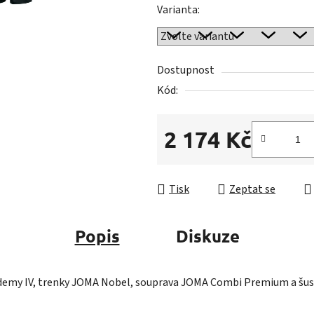
5
Varianta:
hvězdiček.
Dostupnost
Kód:
2 174 Kč
Měrná cena:
Tisk
Zeptat se
Popis
Diskuze
ademy IV, trenky JOMA Nobel, souprava JOMA Combi Premium a šus