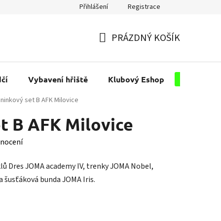
Přihlášení
Registrace
PRÁZDNÝ KOŠÍK
NÁKUPNÍ
KOŠÍK
čí
Vybavení hřiště
Klubový Eshop
Pro kluby
ninkový set B AFK Milovice
t B AFK Milovice
nocení
klů Dres JOMA academy IV, trenky JOMA Nobel,
šusťáková bunda JOMA Iris.