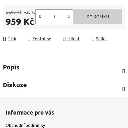
1 199 Kč
–20 %
DO KOŠÍKU
959 Kč
Měrná cena:
Tisk
Zeptat se
Hlídat
Sdílet
Popis
Diskuze
Z
á
Informace pro vás
p
a
Obchodní podmínky