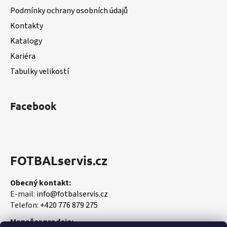
t
Podmínky ochrany osobních údajů
í
Kontakty
Katalogy
Kariéra
Tabulky velikostí
Facebook
FOTBALservis.cz
Obecný kontakt:
E-mail:
info@fotbalservis.cz
Telefon:
+420 776 879 275
Manažer prodeje: