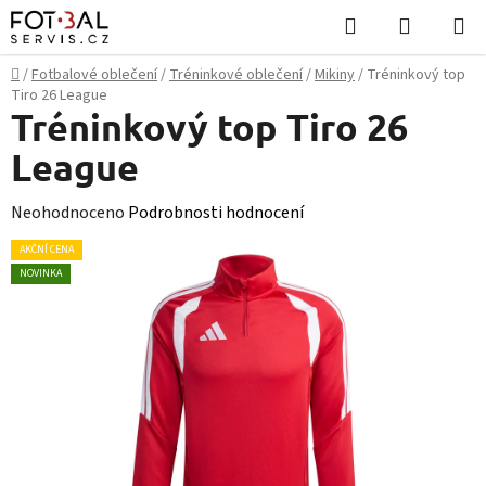
Přejít
Hledat
NÁKUPN
na
KOŠÍK
obsah
Domů
/
Fotbalové oblečení
/
Tréninkové oblečení
/
Mikiny
/
Tréninkový top
Tiro 26 League
Tréninkový top Tiro 26
League
Průměrné
Neohodnoceno
Podrobnosti hodnocení
hodnocení
AKČNÍ CENA
produktu
NOVINKA
je
0,0
z
5
hvězdiček.