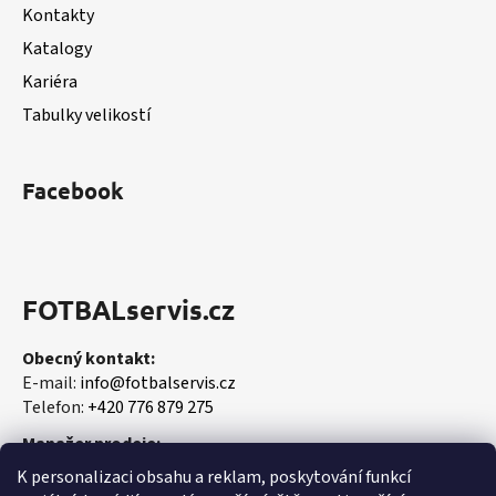
Kontakty
Katalogy
Kariéra
Tabulky velikostí
Facebook
FOTBALservis.cz
Obecný kontakt:
E-mail:
info@fotbalservis.cz
Telefon:
+420 776 879 275
Manažer prodeje:
Martin Vališ
K personalizaci obsahu a reklam, poskytování funkcí
Mobil:
+420 606 657 244