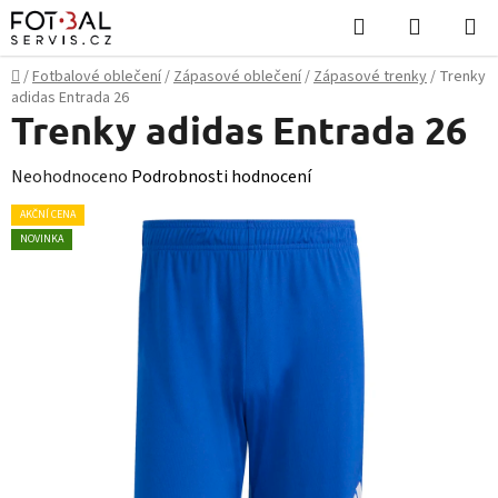
Přejít
Hledat
NÁKUPN
na
KOŠÍK
obsah
Domů
/
Fotbalové oblečení
/
Zápasové oblečení
/
Zápasové trenky
/
Trenky
adidas Entrada 26
Trenky adidas Entrada 26
Průměrné
Neohodnoceno
Podrobnosti hodnocení
hodnocení
AKČNÍ CENA
produktu
NOVINKA
je
0,0
z
5
hvězdiček.