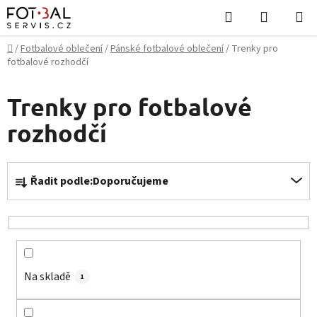
Přejít
Hledat
NÁKUPN
na
KOŠÍK
obsah
Domů
/
Fotbalové oblečení
/
Pánské fotbalové oblečení
/
Trenky pro
fotbalové rozhodčí
Trenky pro fotbalové
rozhodčí
Ř
Řadit podle:
Doporučujeme
a
z
e
n
í
Na skladě
p
1
r