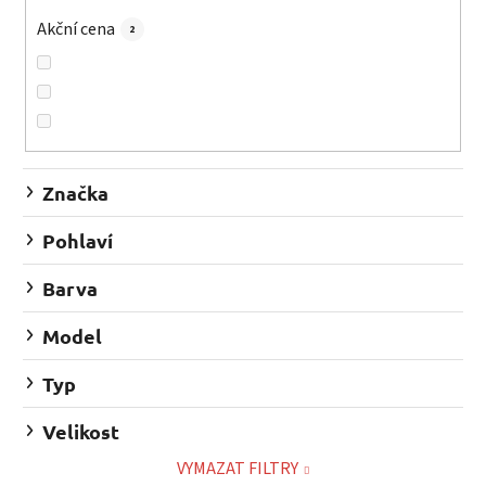
o
d
Akční cena
2
u
k
t
ů
Značka
Pohlaví
Barva
Model
Typ
Velikost
VYMAZAT FILTRY