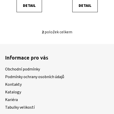
DETAIL
DETAIL
2
položek celkem
O
v
l
Z
á
á
d
Informace pro vás
p
a
a
c
Obchodní podmínky
t
í
Podmínky ochrany osobních údajů
í
p
Kontakty
r
v
Katalogy
k
Kariéra
y
v
Tabulky velikostí
ý