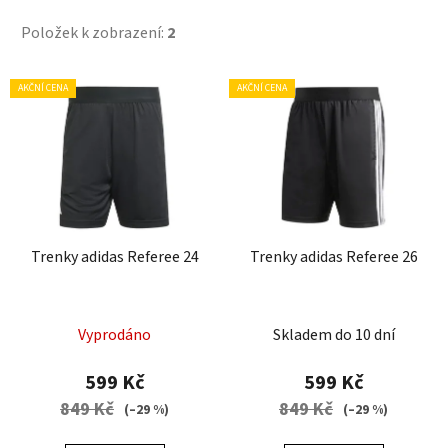
Položek k zobrazení:
2
V
AKČNÍ CENA
AKČNÍ CENA
ý
p
i
s
p
r
Trenky adidas Referee 24
Trenky adidas Referee 26
o
d
u
Vyprodáno
Skladem do 10 dní
k
t
599 Kč
599 Kč
ů
849 Kč
849 Kč
(–29 %)
(–29 %)