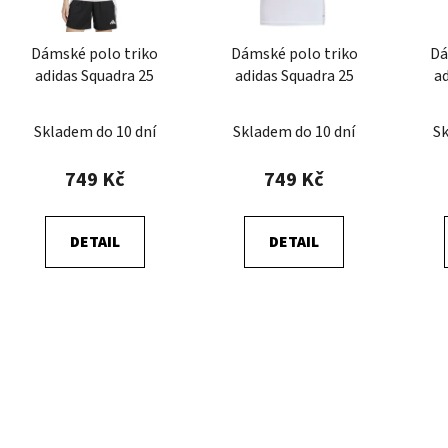
p
r
Dámské polo triko
Dámské polo triko
Dá
o
adidas Squadra 25
adidas Squadra 25
a
d
u
Skladem do 10 dní
Skladem do 10 dní
Sk
k
t
749 Kč
749 Kč
ů
DETAIL
DETAIL