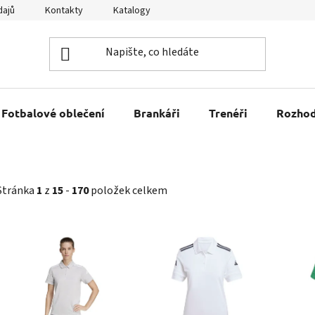
dajů
Kontakty
Katalogy
Kariéra
Tabulky velikostí
Fotbalové oblečení
Brankáři
Trenéři
Rozhod
Stránka
1
z
15
-
170
položek celkem
V
ý
p
i
s