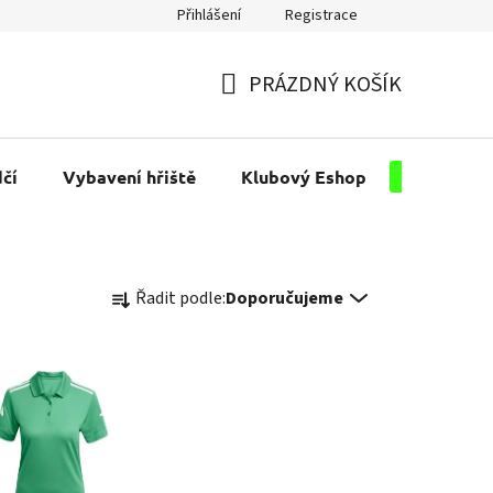
Přihlášení
Registrace
PRÁZDNÝ KOŠÍK
NÁKUPNÍ
KOŠÍK
čí
Vybavení hřiště
Klubový Eshop
Pro kluby
Ř
Řadit podle:
Doporučujeme
a
z
e
n
í
p
r