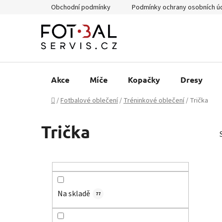
Přejít
Obchodní podmínky
Podmínky ochrany osobních ú
na
obsah
Akce
Míče
Kopačky
Dresy
Domů
/
Fotbalové oblečení
/
Tréninkové oblečení
/
Trička
Trička
P
o
s
Na skladě
t
77
r