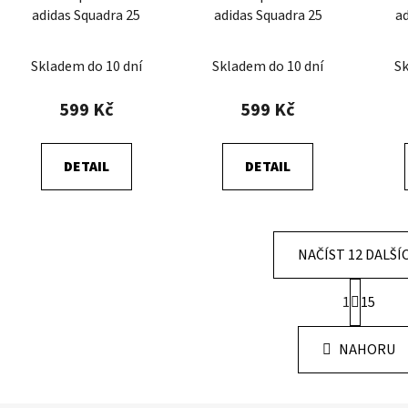
adidas Squadra 25
adidas Squadra 25
a
Skladem do 10 dní
Skladem do 10 dní
Sk
599 Kč
599 Kč
DETAIL
DETAIL
NAČÍST 12 DALŠÍ
S
1
15
t
O
r
v
á
l
NAHORU
n
á
k
d
o
v