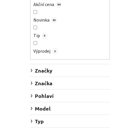
a
Akční cena
84
n
n
Novinka
í
33
p
Tip
a
5
n
e
Výprodej
2
l
Značky
Značka
Pohlaví
Model
Typ