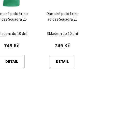
o
d
mské polo triko
Dámské polo triko
u
didas Squadra 25
adidas Squadra 25
k
t
ladem do 10 dní
Skladem do 10 dní
ů
749 Kč
749 Kč
DETAIL
DETAIL