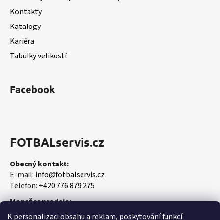
í
Kontakty
Katalogy
Kariéra
Tabulky velikostí
Facebook
FOTBALservis.cz
Obecný kontakt:
E-mail:
info@fotbalservis.cz
Telefon:
+420 776 879 275
Manažer prodeje:
Martin Vališ
K personalizaci obsahu a reklam, poskytování funkcí