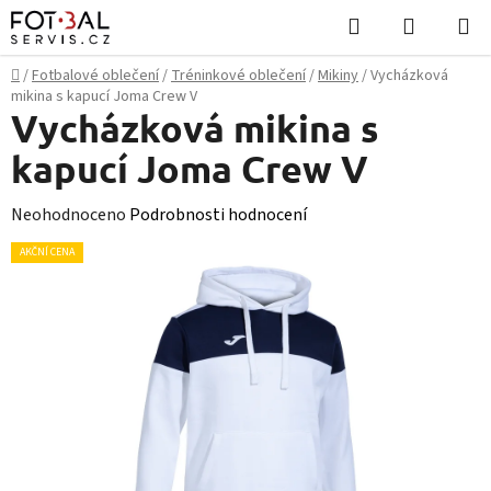
Přejít
Hledat
NÁKUPN
na
KOŠÍK
obsah
Domů
/
Fotbalové oblečení
/
Tréninkové oblečení
/
Mikiny
/
Vycházková
mikina s kapucí Joma Crew V
Vycházková mikina s
kapucí Joma Crew V
Průměrné
Neohodnoceno
Podrobnosti hodnocení
hodnocení
AKČNÍ CENA
produktu
je
0,0
z
5
hvězdiček.