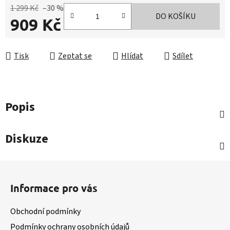
1 299 Kč
–30 %
DO KOŠÍKU
909 Kč
Měrná cena:
Tisk
Zeptat se
Hlídat
Sdílet
Popis
Diskuze
Z
á
Informace pro vás
p
a
Obchodní podmínky
t
Podmínky ochrany osobních údajů