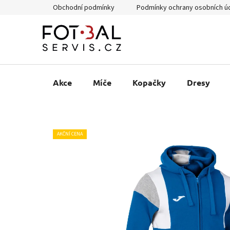
Přejít
Obchodní podmínky
Podmínky ochrany osobních ú
na
obsah
Akce
Míče
Kopačky
Dresy
AKČNÍ CENA