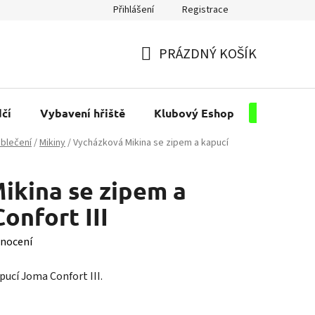
Přihlášení
Registrace
PRÁZDNÝ KOŠÍK
NÁKUPNÍ
KOŠÍK
čí
Vybavení hřiště
Klubový Eshop
Pro kluby
blečení
/
Mikiny
/
Vycházková Mikina se zipem a kapucí
ikina se zipem a
onfort III
nocení
ucí Joma Confort III.