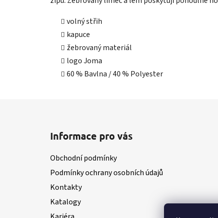
zipu. Žebrovaný límec a lem poskytují pohodlné no
volný střih
kapuce
žebrovaný materiál
logo Joma
60 % Bavlna / 40 % Polyester
Z
á
Informace pro vás
p
a
Obchodní podmínky
t
Podmínky ochrany osobních údajů
í
Kontakty
Katalogy
Kariéra