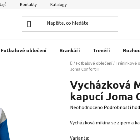
dajů
Kontakty
Katalogy
Kariéra
Tabulky velikostí
Fotbalové oblečení
Brankáři
Trenéři
Rozhod
Domů
/
Fotbalové oblečení
/
Tréninkové o
Joma Confort III
Vycházková M
kapucí Joma C
Průměrné
Neohodnoceno
Podrobnosti hod
hodnocení
Vycházková mikina se zipem a kap
produktu
je
Varianta: