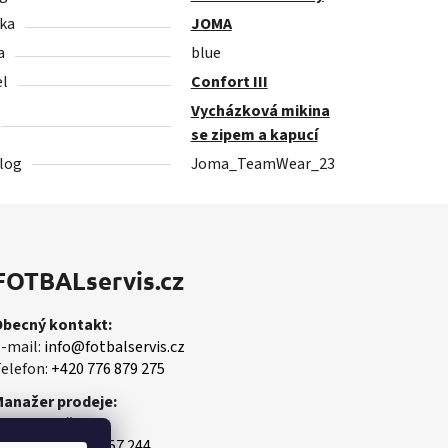
ka
JOMA
a
blue
l
Confort III
Vycházková mikina
se zipem a kapucí
log
Joma_TeamWear_23
FOTBALservis.cz
Obecný kontakt:
-mail:
info@fotbalservis.cz
elefon:
+420 776 879 275
Manažer prodeje:
artin Vališ
obil:
+420 606 657 244