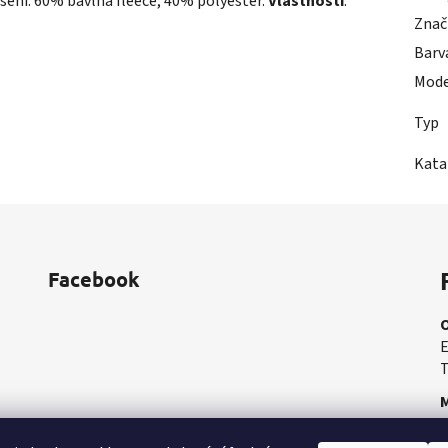
šení. 60% bavlna fleece, 40% polyester.
Vlastnosti
:
Znač
Barv
Mode
Typ
Kata
Facebook
E
T
M
M