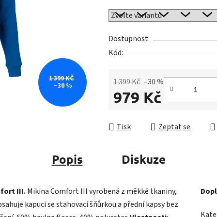
0,0
z
5
Dostupnost
hvězdiček.
Kód:
1 399 KČ
1 399 Kč
–30 %
–30 %
979 Kč
Měrná cena:
Tisk
Zeptat se
Popis
Diskuze
ort III.
Mikina Comfort III vyrobená z měkké tkaniny,
Dopl
bsahuje kapuci se stahovací šňůrkou a přední kapsy bez
Kate