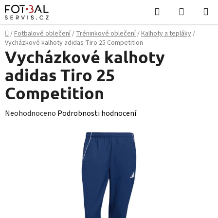
Přejít
Hledat
NÁKUPN
na
KOŠÍK
obsah
Domů
/
Fotbalové oblečení
/
Tréninkové oblečení
/
Kalhoty a tepláky
/
Vycházkové kalhoty adidas Tiro 25 Competition
Vycházkové kalhoty
adidas Tiro 25
Competition
Průměrné
Neohodnoceno
Podrobnosti hodnocení
hodnocení
produktu
je
0,0
z
5
hvězdiček.