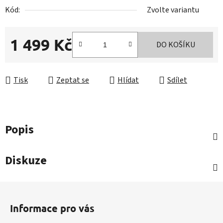
Kód:
Zvolte variantu
1 499 Kč
DO KOŠÍKU
Měrná cena:
Tisk
Zeptat se
Hlídat
Sdílet
Popis
Diskuze
Z
á
Informace pro vás
p