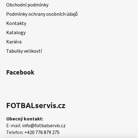
a
Obchodní podmínky
t
Podmínky ochrany osobních údajů
í
Kontakty
Katalogy
Kariéra
Tabulky velikostí
Facebook
FOTBALservis.cz
Obecný kontakt:
E-mail:
info@fotbalservis.cz
Telefon:
+420 776 879 275