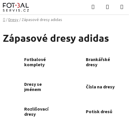
Přejít
Hledat
NÁKUPN
na
KOŠÍK
obsah
Domů
/
Dresy
/
Zápasové dresy adidas
Zápasové dresy adidas
Fotbalové
Brankářské
komplety
dresy
Dresy se
Čísla na dresy
jménem
Rozlišovací
Potisk dresů
dresy