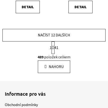
DETAIL
DETAIL
NAČÍST 12 DALŠÍCH
S
1
41
t
r
O
489
položek celkem
á
v
n
l
k
NAHORU
á
o
d
v
a
á
Z
c
n
á
í
í
Informace pro vás
p
p
r
a
Obchodní podmínky
v