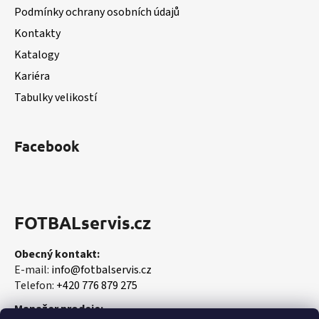
t
k
Podmínky ochrany osobních údajů
í
y
Kontakty
v
Katalogy
ý
p
Kariéra
i
Tabulky velikostí
s
u
Facebook
FOTBALservis.cz
Obecný kontakt:
E-mail:
info@fotbalservis.cz
Telefon:
+420 776 879 275
Manažer prodeje: