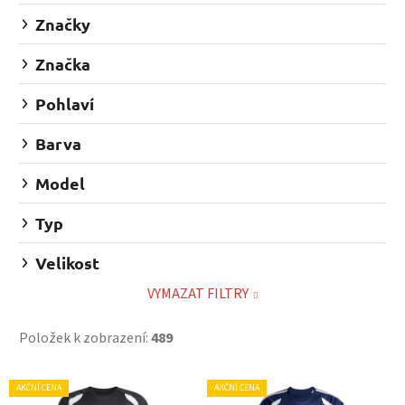
Značky
Značka
Pohlaví
Barva
Model
Typ
Velikost
VYMAZAT FILTRY
Položek k zobrazení:
489
V
AKČNÍ CENA
AKČNÍ CENA
ý