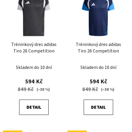
p
i
s
p
r
Tréninkový dres adidas
Tréninkový dres adidas
o
Tiro 26 Competition
Tiro 26 Competition
d
u
Skladem do 10 dní
Skladem do 10 dní
k
t
594 Kč
594 Kč
ů
849 Kč
849 Kč
(–30 %)
(–30 %)
DETAIL
DETAIL