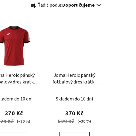
Ř
Řadit podle:
Doporučujeme
a
z
e
n
í
p
r
o
d
ma Heroic pánský
Joma Heroic pánský
u
balový dres krátký
fotbalový dres krátký
k
rukáv
rukáv
t
ladem do 10 dní
Skladem do 10 dní
ů
370 Kč
370 Kč
529 Kč
529 Kč
(–30 %)
(–30 %)