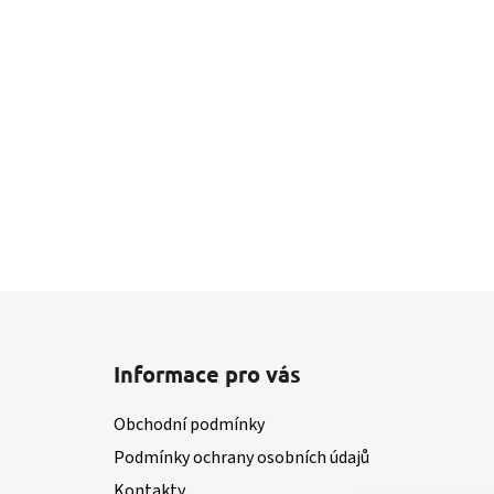
Z
á
Informace pro vás
p
a
Obchodní podmínky
t
Podmínky ochrany osobních údajů
í
Kontakty