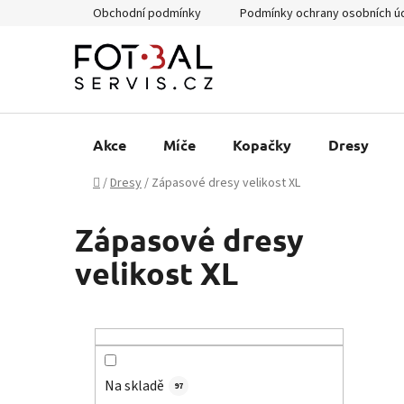
Přejít
Obchodní podmínky
Podmínky ochrany osobních ú
na
obsah
Akce
Míče
Kopačky
Dresy
Domů
/
Dresy
/
Zápasové dresy velikost XL
Zápasové dresy
velikost XL
P
o
s
Na skladě
t
97