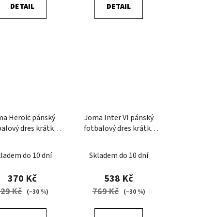
DETAIL
DETAIL
ma Heroic pánský
Joma Inter VI pánský
balový dres krátký
fotbalový dres krátký
rukáv
rukáv
ladem do 10 dní
Skladem do 10 dní
370 Kč
538 Kč
529 Kč
769 Kč
(–30 %)
(–30 %)