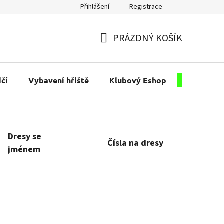
Přihlášení
Registrace
PRÁZDNÝ KOŠÍK
NÁKUPNÍ
KOŠÍK
čí
Vybavení hřiště
Klubový Eshop
Pro kluby
Dresy se
Čísla na dresy
jménem