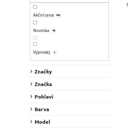
r
a
Akční cena
491
n
n
Novinka
í
40
p
a
Výprodej
1
n
e
l
Značky
Značka
Pohlaví
Barva
Model