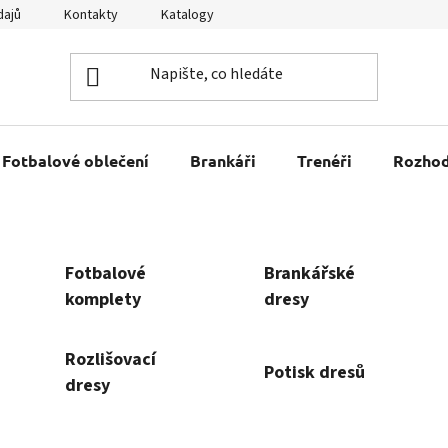
dajů
Kontakty
Katalogy
Kariéra
Tabulky velikostí
Fotbalové oblečení
Brankáři
Trenéři
Rozhod
Fotbalové
Brankářské
komplety
dresy
Rozlišovací
Potisk dresů
dresy