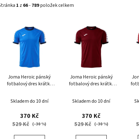
Stránka
1
z
66
-
789
položek celkem
V
ý
p
i
s
p
r
Joma Heroic pánský
Joma Heroic pánský
Jo
o
fotbalový dres krátký
fotbalový dres krátký
fot
d
rukáv
rukáv
u
Skladem do 10 dní
Skladem do 10 dní
Sk
k
t
370 Kč
370 Kč
ů
529 Kč
529 Kč
(–30 %)
(–30 %)