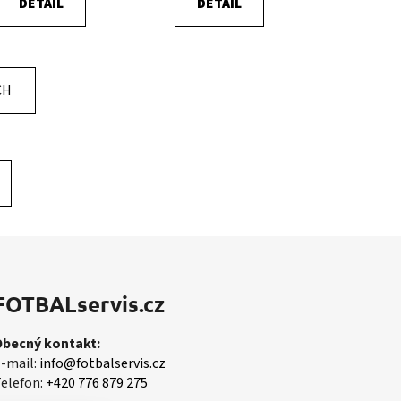
DETAIL
DETAIL
CH
FOTBALservis.cz
Obecný kontakt:
-mail:
info@fotbalservis.cz
elefon:
+420 776 879 275