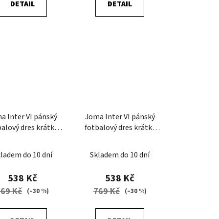
DETAIL
DETAIL
a Inter VI pánský
Joma Inter VI pánský
balový dres krátký
fotbalový dres krátký
rukáv
rukáv
ladem do 10 dní
Skladem do 10 dní
538 Kč
538 Kč
769 Kč
769 Kč
(–30 %)
(–30 %)