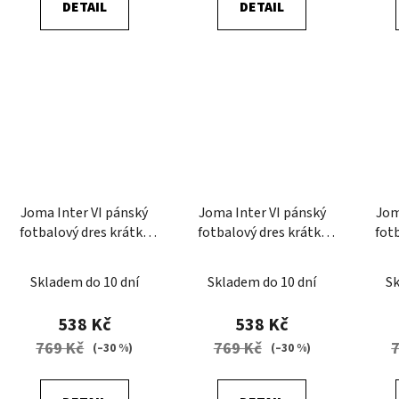
DETAIL
DETAIL
Joma Inter VI pánský
Joma Inter VI pánský
Jom
fotbalový dres krátký
fotbalový dres krátký
fot
rukáv
rukáv
Skladem do 10 dní
Skladem do 10 dní
Sk
538 Kč
538 Kč
769 Kč
769 Kč
(–30 %)
(–30 %)