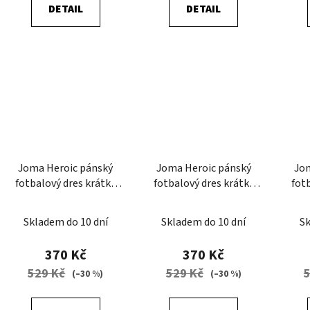
DETAIL
DETAIL
Joma Heroic pánský
Joma Heroic pánský
Jo
fotbalový dres krátký
fotbalový dres krátký
fot
rukáv
rukáv
Skladem do 10 dní
Skladem do 10 dní
Sk
370 Kč
370 Kč
529 Kč
529 Kč
(–30 %)
(–30 %)