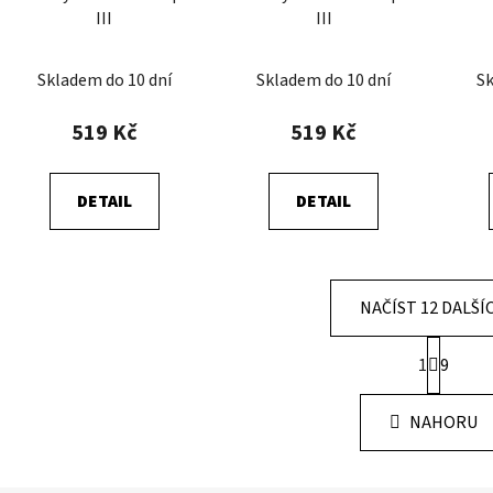
III
III
Skladem do 10 dní
Skladem do 10 dní
Sk
519 Kč
519 Kč
DETAIL
DETAIL
NAČÍST 12 DALŠÍ
S
1
9
t
O
r
v
á
l
NAHORU
n
á
k
d
o
v