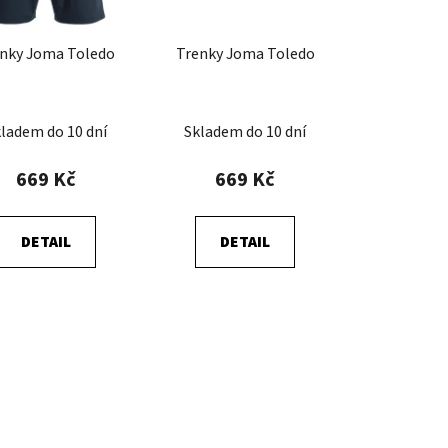
o
d
nky Joma Toledo
Trenky Joma Toledo
u
k
t
ladem do 10 dní
Skladem do 10 dní
ů
669 Kč
669 Kč
DETAIL
DETAIL