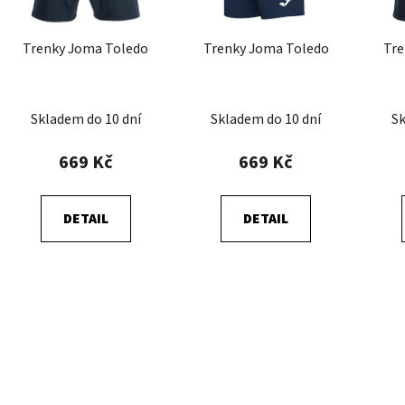
p
r
Trenky Joma Toledo
Trenky Joma Toledo
Tre
o
d
u
Skladem do 10 dní
Skladem do 10 dní
Sk
k
t
669 Kč
669 Kč
ů
DETAIL
DETAIL