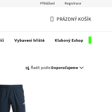
Přihlášení
Registrace
PRÁZDNÝ KOŠÍK
NÁKUPNÍ
KOŠÍK
čí
Vybavení hřiště
Klubový Eshop
Pro kluby
Ř
Řadit podle:
Doporučujeme
a
z
e
n
í
p
r