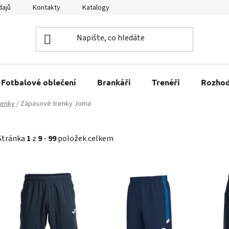
dajů
Kontakty
Katalogy
Kariéra
Tabulky velikostí
Fotbalové oblečení
Brankáři
Trenéři
Rozhod
renky
/
Zápasové trenky Joma
Stránka
1
z
9
-
99
položek celkem
V
ý
p
i
s