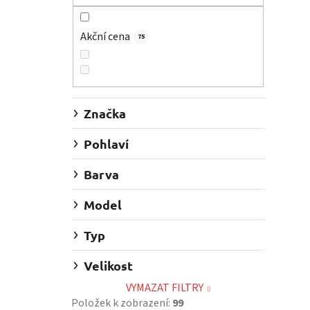
r
a
Akční cena
75
n
n
í
p
a
Značka
n
Pohlaví
e
l
Barva
Model
Typ
Velikost
VYMAZAT FILTRY
Položek k zobrazení:
99