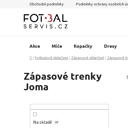
Přejít
Obchodní podmínky
Podmínky ochrany osobních ú
na
obsah
Akce
Míče
Kopačky
Dresy
Domů
/
Fotbalové oblečení
/
Zápasové oblečení
/
Zápasové t
Zápasové trenky
Joma
P
o
s
Na skladě
t
17