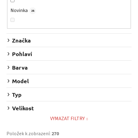
k
Novinka
28
t
ů
Značka
Pohlaví
Barva
Model
Typ
Velikost
VYMAZAT FILTRY
Položek k zobrazení:
270