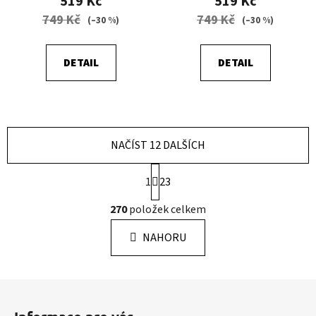
519 Kč
519 Kč
749 Kč
749 Kč
(–30 %)
(–30 %)
DETAIL
DETAIL
NAČÍST 12 DALŠÍCH
S
1
23
t
r
O
270
položek celkem
á
v
n
l
k
NAHORU
á
o
d
v
a
á
Z
c
n
á
í
í