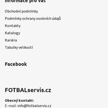
Informace pro vás
p
p
r
a
Obchodní podmínky
v
t
k
Podmínky ochrany osobních údajů
í
y
Kontakty
v
Katalogy
ý
p
Kariéra
i
Tabulky velikostí
s
u
Facebook
FOTBALservis.cz
Obecný kontakt:
E-mail:
info@fotbalservis.cz