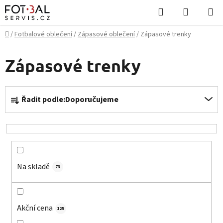
Přejít
Hledat
NÁKUPN
na
KOŠÍK
obsah
Domů
/
Fotbalové oblečení
/
Zápasové oblečení
/
Zápasové trenky
Zápasové trenky
Ř
Řadit podle:
Doporučujeme
a
z
e
n
í
Na skladě
p
73
r
o
d
Akční cena
125
u