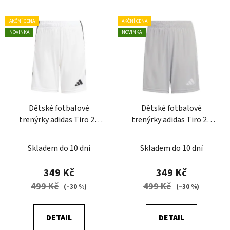
V
AKČNÍ CENA
AKČNÍ CENA
ý
NOVINKA
NOVINKA
p
i
s
p
r
Dětské fotbalové
Dětské fotbalové
o
trenýrky adidas Tiro 26
trenýrky adidas Tiro 26
d
League
League
u
Skladem do 10 dní
Skladem do 10 dní
k
t
349 Kč
349 Kč
ů
499 Kč
499 Kč
(–30 %)
(–30 %)
DETAIL
DETAIL