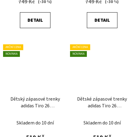
749 Kč
749 Kč
(–30 %)
(–30 %)
DETAIL
DETAIL
AKČNÍ CENA
AKČNÍ CENA
NOVINKA
NOVINKA
Dětský zápasové trenky
Dětské zápasové trenky
adidas Tiro 26
adidas Tiro 26
Competition
Competition
Skladem do 10 dní
Skladem do 10 dní