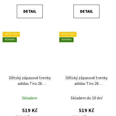
DETAIL
DETAIL
AKČNÍ CENA
AKČNÍ CENA
NOVINKA
NOVINKA
Dětský zápasové trenky
Dětský zápasové trenky
adidas Tiro 26
adidas Tiro 26
Competition
Competition
Skladem
Skladem do 10 dní
519 Kč
519 Kč