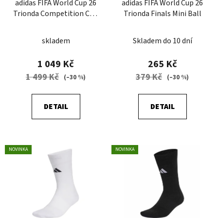
adidas FIFA World Cup 26
adidas FIFA World Cup 26
o
u
Trionda Competition City
Trionda Finals Mini Ball
d
k
Ball
u
t
skladem
Skladem do 10 dní
k
ů
t
1 049 Kč
265 Kč
ů
1 499 Kč
379 Kč
(–30 %)
(–30 %)
DETAIL
DETAIL
NOVINKA
NOVINKA