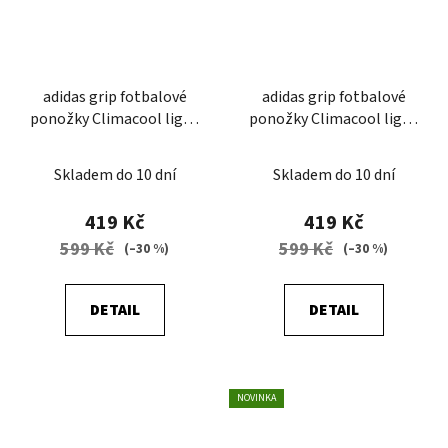
adidas grip fotbalové
adidas grip fotbalové
ponožky Climacool light
ponožky Climacool light
bílá/černá
černá/bílá
Skladem do 10 dní
Skladem do 10 dní
419 Kč
419 Kč
599 Kč
599 Kč
(–30 %)
(–30 %)
DETAIL
DETAIL
NOVINKA