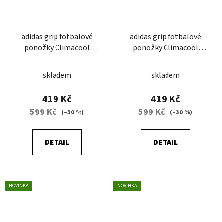
adidas grip fotbalové
adidas grip fotbalové
ponožky Climacool
ponožky Climacool
cushioned bílá/černá
cushioned černá/bílá
skladem
skladem
419 Kč
419 Kč
599 Kč
599 Kč
(–30 %)
(–30 %)
DETAIL
DETAIL
NOVINKA
NOVINKA