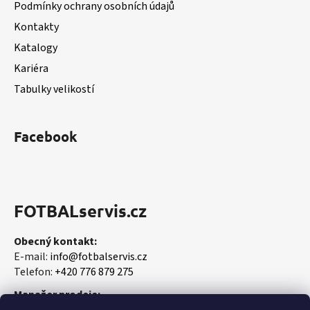
Podmínky ochrany osobních údajů
í
Kontakty
Katalogy
Kariéra
Tabulky velikostí
Facebook
FOTBALservis.cz
Obecný kontakt:
E-mail:
info@fotbalservis.cz
Telefon:
+420 776 879 275
Manažer prodeje: