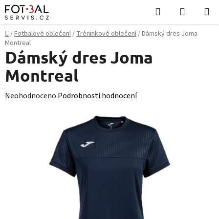
Přejít
Hledat
NÁKUPN
na
KOŠÍK
obsah
Domů
/
Fotbalové oblečení
/
Tréninkové oblečení
/
Dámský dres Joma
Montreal
Dámský dres Joma
Montreal
Průměrné
Neohodnoceno
Podrobnosti hodnocení
hodnocení
produktu
je
0,0
z
5
hvězdiček.