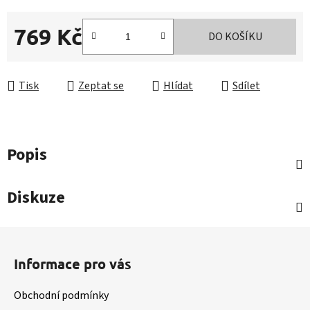
769 Kč
DO KOŠÍKU
Měrná cena:
Tisk
Zeptat se
Hlídat
Sdílet
Popis
Diskuze
Z
á
Informace pro vás
p
a
Obchodní podmínky
t