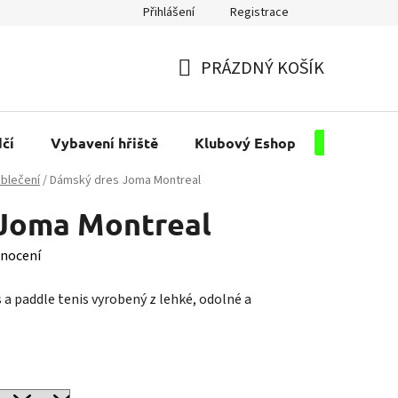
Přihlášení
Registrace
PRÁZDNÝ KOŠÍK
NÁKUPNÍ
KOŠÍK
čí
Vybavení hřiště
Klubový Eshop
Pro kluby
blečení
/
Dámský dres Joma Montreal
Joma Montreal
nocení
s a paddle tenis vyrobený z lehké, odolné a