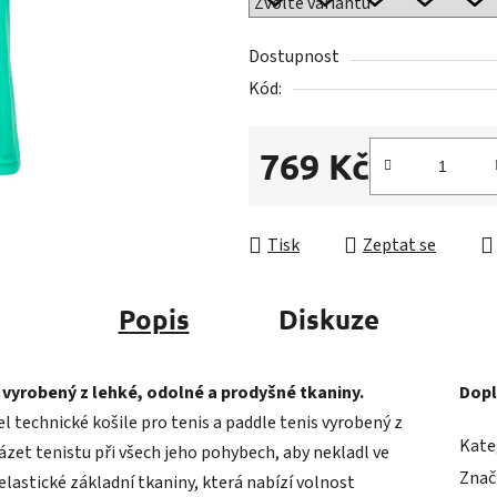
5
hvězdiček.
Dostupnost
Kód:
769 Kč
Měrná cena:
Tisk
Zeptat se
Popis
Diskuze
s vyrobený z lehké, odolné a prodyšné tkaniny.
Dopl
 technické košile pro tenis a paddle tenis vyrobený z
Kate
zet tenistu při všech jeho pohybech, aby nekladl ve
Znač
elastické základní tkaniny, která nabízí volnost