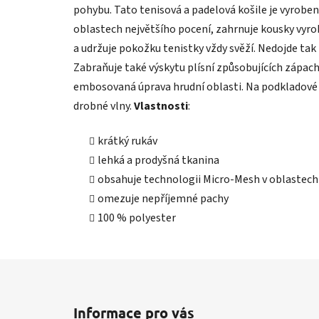
pohybu. Tato tenisová a padelová košile je vyroben
oblastech největšího pocení, zahrnuje kousky vyr
a udržuje pokožku tenistky vždy svěží. Nedojde tak 
Zabraňuje také výskytu plísní způsobujících zápach
embosovaná úprava hrudní oblasti. Na podkladové 
drobné vlny.
Vlastnosti
:
krátký rukáv
lehká a prodyšná tkanina
obsahuje technologii Micro-Mesh v oblastech
omezuje nepříjemné pachy
100 % polyester
Z
á
Informace pro vás