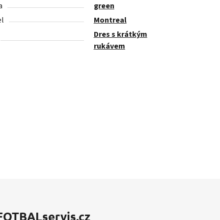
a
green
l
Montreal
Dres s krátkým
rukávem
FOTBALservis.cz