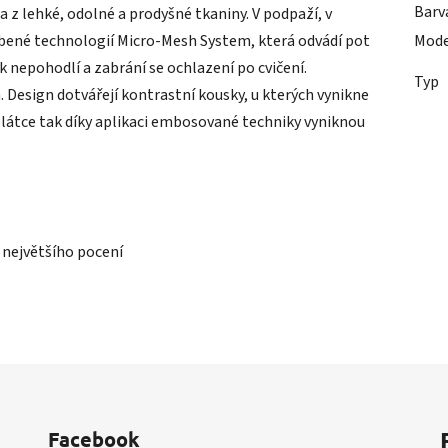
Barv
a z lehké, odolné a prodyšné tkaniny. V podpaží, v
obené technologií Micro-Mesh System, která odvádí pot
Mode
k nepohodlí a zabrání se ochlazení po cvičení.
Typ
. Design dotvářejí kontrastní kousky, u kterých vynikne
látce tak díky aplikaci embosované techniky vyniknou
 největšího pocení
Facebook