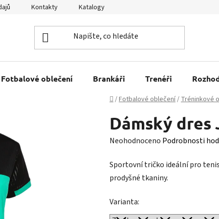
dajů
Kontakty
Katalogy
Kariéra
Tabulky velikostí
Fotbalové oblečení
Brankáři
Trenéři
Rozhod
Domů
/
Fotbalové oblečení
/
Tréninkové o
Dámský dres 
Průměrné
Neohodnoceno
Podrobnosti hod
hodnocení
Sportovní tričko ideální pro teni
produktu
prodyšné tkaniny.
je
0,0
Varianta:
z