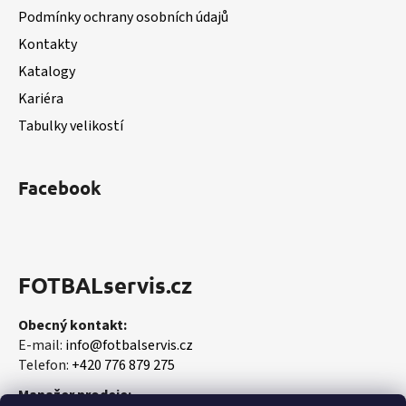
t
Podmínky ochrany osobních údajů
í
Kontakty
Katalogy
Kariéra
Tabulky velikostí
Facebook
FOTBALservis.cz
Obecný kontakt:
E-mail:
info@fotbalservis.cz
Telefon:
+420 776 879 275
Manažer prodeje: