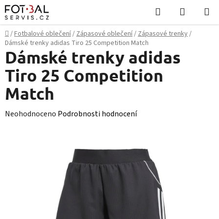
Přejít
Hledat
NÁKUPN
na
KOŠÍK
obsah
Domů
/
Fotbalové oblečení
/
Zápasové oblečení
/
Zápasové trenky
/
Dámské trenky adidas Tiro 25 Competition Match
Dámské trenky adidas
Tiro 25 Competition
Match
Průměrné
Neohodnoceno
Podrobnosti hodnocení
hodnocení
produktu
je
0,0
z
5
hvězdiček.