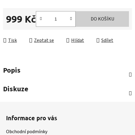
999 Kč
DO KOŠÍKU
Měrná cena:
Tisk
Zeptat se
Hlídat
Sdílet
Popis
Diskuze
Z
á
Informace pro vás
p
a
Obchodní podmínky