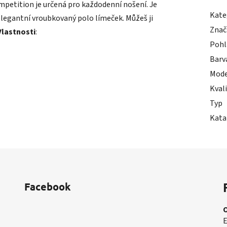
ompetition je určená pro každodenní nošení. Je
Kate
legantní vroubkovaný polo límeček. Můžeš ji
Znač
Vlastnosti
:
Pohl
Barv
Mode
Kval
Typ
Kata
Facebook
E