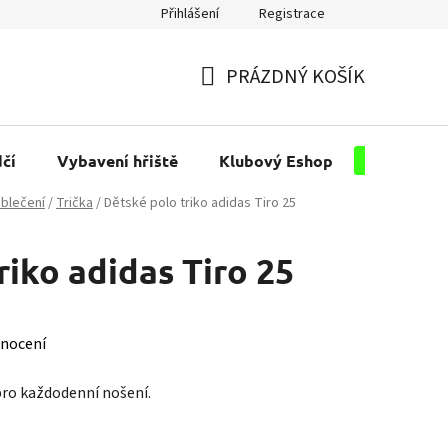
Přihlášení
Registrace
PRÁZDNÝ KOŠÍK
NÁKUPNÍ
KOŠÍK
čí
Vybavení hřiště
Klubový Eshop
Pro kluby
blečení
/
Trička
/
Dětské polo triko adidas Tiro 25
riko adidas Tiro 25
nocení
pro každodenní nošení.