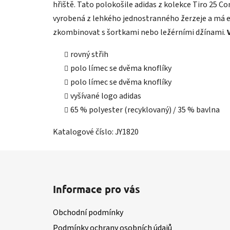
hřiště. Tato polokošile adidas z kolekce Tiro 25 C
vyrobená z lehkého jednostranného žerzeje a má e
zkombinovat s šortkami nebo ležérními džínami.
rovný střih
polo límec se dvěma knoflíky
polo límec se dvěma knoflíky
vyšívané logo adidas
65 % polyester (recyklovaný) / 35 % bavlna
Katalogové číslo: JY1820
Z
á
Informace pro vás
p
a
Obchodní podmínky
t
Podmínky ochrany osobních údajů