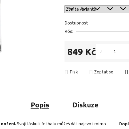
0,0
z
5
Dostupnost
hvězdiček.
Kód:
849 Kč
Měrná cena:
Tisk
Zeptat se
Popis
Diskuze
 nošení.
Svoji lásku k fotbalu můžeš dát najevo i mimo
Dopl