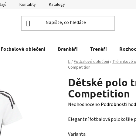
dajů
Kontakty
Katalogy
Kariéra
Tabulky velikostí
Fotbalové oblečení
Brankáři
Trenéři
Rozhod
Domů
/
Fotbalové oblečení
/
Tréninkové o
Competition
Dětské polo t
Competition
Průměrné
Neohodnoceno
Podrobnosti hod
hodnocení
Elegantní fotbalová polokošile 
produktu
je
Varianta: