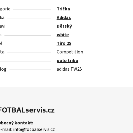
gorie
Trička
ka
Adidas
aví
Dětský
a
white
l
Tiro 25
ita
Competition
polo triko
log
adidas TW25
FOTBALservis.cz
Obecný kontakt:
-mail:
info@fotbalservis.cz