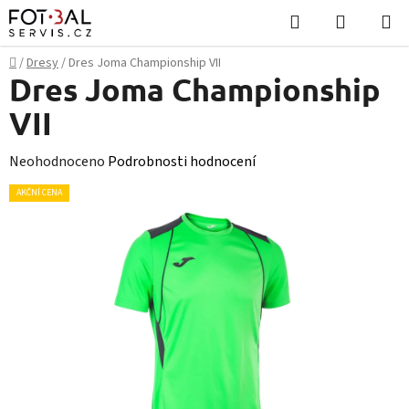
Přejít
Hledat
NÁKUPN
na
KOŠÍK
obsah
Domů
/
Dresy
/
Dres Joma Championship VII
Dres Joma Championship
VII
Průměrné
Neohodnoceno
Podrobnosti hodnocení
hodnocení
AKČNÍ CENA
produktu
je
0,0
z
5
hvězdiček.