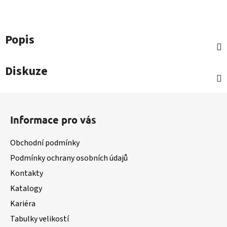
Popis
Diskuze
Z
á
Informace pro vás
p
a
Obchodní podmínky
t
Podmínky ochrany osobních údajů
í
Kontakty
Katalogy
Kariéra
Tabulky velikostí