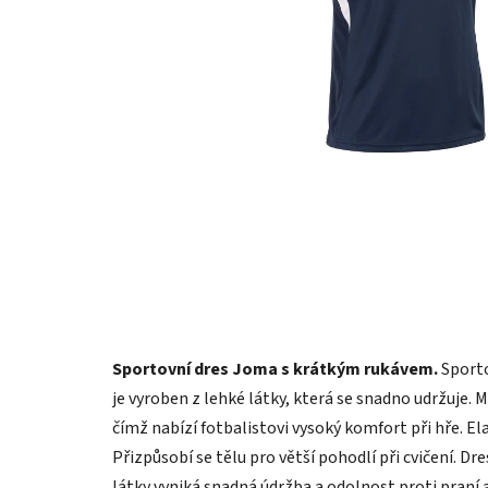
Sportovní dres Joma s krátkým rukávem.
Sporto
je vyroben z lehké látky, která se snadno udržuje.
čímž nabízí fotbalistovi vysoký komfort při hře. El
Přizpůsobí se tělu pro větší pohodlí při cvičení. Dr
látky vyniká snadná údržba a odolnost proti praní a