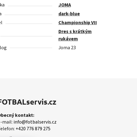
ka
JOMA
a
dark-blue
l
Championship VII
Dres s krátkým
rukávem
log
Joma 23
FOTBALservis.cz
Obecný kontakt:
-mail:
info@fotbalservis.cz
elefon:
+420 776 879 275