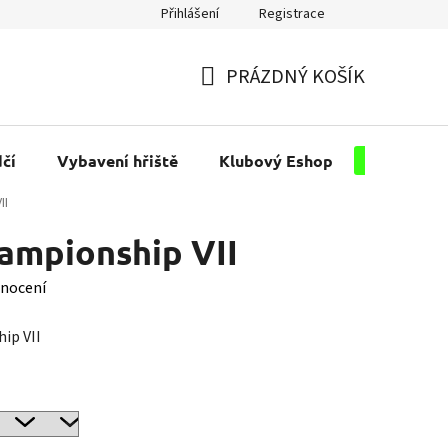
Přihlášení
Registrace
PRÁZDNÝ KOŠÍK
NÁKUPNÍ
KOŠÍK
čí
Vybavení hřiště
Klubový Eshop
Pro kluby
II
ampionship VII
nocení
ip VII