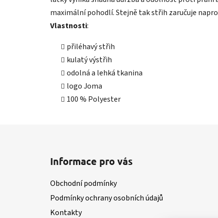
maximální pohodlí. Stejně tak střih zaručuje napr
Vlastnosti
:
přiléhavý střih
kulatý výstřih
odolná a lehká tkanina
logo Joma
100 % Polyester
Z
á
Informace pro vás
p
a
Obchodní podmínky
t
Podmínky ochrany osobních údajů
í
Kontakty