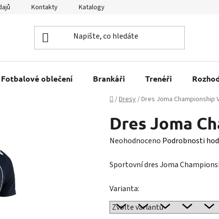
dajů
Kontakty
Katalogy
Kariéra
Tabulky velikostí
Fotbalové oblečení
Brankáři
Trenéři
Rozhod
Domů
/
Dresy
/
Dres Joma Championship V
Dres Joma Ch
Průměrné
Neohodnoceno
Podrobnosti hod
hodnocení
Sportovní dres Joma Championsh
produktu
je
Varianta:
0,0
z