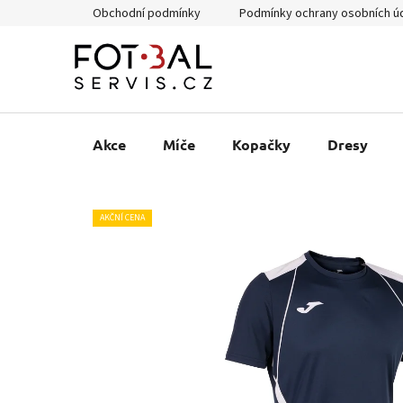
Přejít
Obchodní podmínky
Podmínky ochrany osobních ú
na
obsah
Akce
Míče
Kopačky
Dresy
AKČNÍ CENA