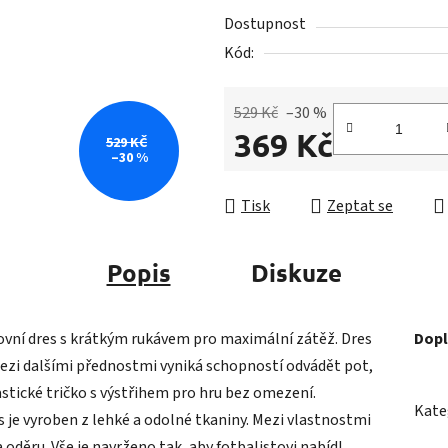
5
Dostupnost
hvězdiček.
Kód:
529 Kč
–30 %
369 Kč
529 KČ
–30 %
Měrná cena:
Tisk
Zeptat se
Popis
Diskuze
vní dres s krátkým rukávem pro maximální zátěž. Dres
Dopl
 Mezi dalšími přednostmi vyniká schopností odvádět pot,
astické tričko s výstřihem pro hru bez omezení.
Kate
es je vyroben z lehké a odolné tkaniny. Mezi vlastnostmi
 oděru. Vše je navrženo tak, aby fotbalistovi nabídl