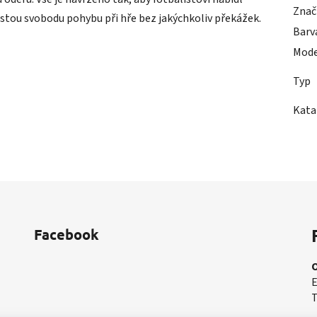
Znač
ostou svobodu pohybu při hře bez jakýchkoliv překážek.
Barv
Mode
Typ
Kata
Facebook
E
T