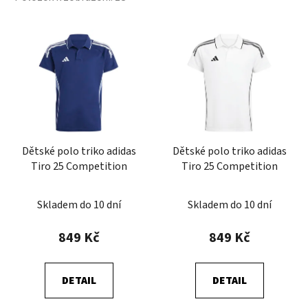
V
ý
p
i
s
p
r
Dětské polo triko adidas
Dětské polo triko adidas
o
Tiro 25 Competition
Tiro 25 Competition
d
u
Skladem do 10 dní
Skladem do 10 dní
k
t
849 Kč
849 Kč
ů
DETAIL
DETAIL