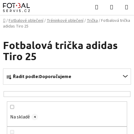
Přejít
Hledat
NÁKUPN
na
KOŠÍK
obsah
Domů
/
Fotbalové oblečení
/
Tréninkové oblečení
/
Trička
/
Fotbalová trička
adidas Tiro 25
Fotbalová trička adidas
Tiro 25
Ř
Řadit podle:
Doporučujeme
a
z
e
n
í
Na skladě
p
4
r