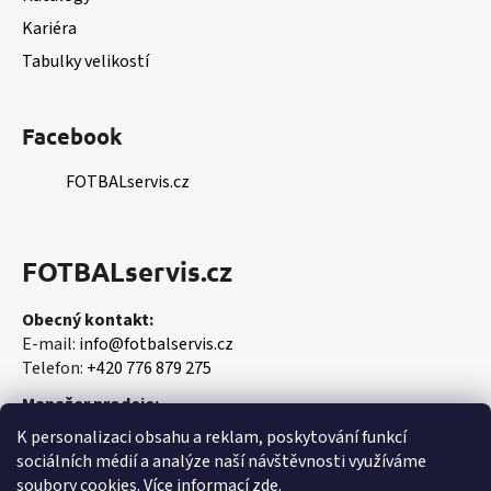
ý
p
Kariéra
i
Tabulky velikostí
s
u
Facebook
FOTBALservis.cz
FOTBALservis.cz
Obecný kontakt:
E-mail:
info@fotbalservis.cz
Telefon:
+420 776 879 275
Manažer prodeje:
Martin Vališ
K personalizaci obsahu a reklam, poskytování funkcí
Mobil:
+420 606 657 244
sociálních médií a analýze naší návštěvnosti využíváme
soubory cookies. Více informací
zde
.