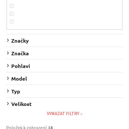
o
d
u
k
t
ů
Značky
Značka
Pohlaví
Model
Typ
Velikost
VYMAZAT FILTRY
Položek k zobrazení:
18