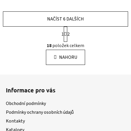
NAČÍST 6 DALŠÍCH
S
1
2
t
r
O
18
položek celkem
á
v
n
l
k
NAHORU
á
o
d
v
a
á
Z
c
n
á
í
í
Informace pro vás
p
p
r
a
Obchodní podmínky
v
t
k
Podmínky ochrany osobních údajů
í
y
Kontakty
v
Katalogy