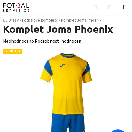
Přejít
Hledat
NÁKUPN
na
KOŠÍK
obsah
Domů
/
Dresy
/
Fotbalové komplety
/
Komplet Joma Phoenix
Komplet Joma Phoenix
Průměrné
Neohodnoceno
Podrobnosti hodnocení
hodnocení
AKČNÍ CENA
produktu
je
0,0
z
5
hvězdiček.