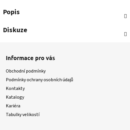
Popis
Diskuze
Z
á
Informace pro vás
p
a
Obchodní podmínky
t
Podmínky ochrany osobních údajů
í
Kontakty
Katalogy
Kariéra
Tabulky velikostí