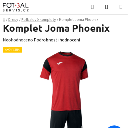
Přejít
Hledat
NÁKUPN
na
KOŠÍK
obsah
Domů
/
Dresy
/
Fotbalové komplety
/
Komplet Joma Phoenix
Komplet Joma Phoenix
Průměrné
Neohodnoceno
Podrobnosti hodnocení
hodnocení
AKČNÍ CENA
produktu
je
0,0
z
5
hvězdiček.