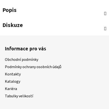
Popis
Diskuze
Z
á
Informace pro vás
p
a
Obchodní podmínky
t
Podmínky ochrany osobních údajů
í
Kontakty
Katalogy
Kariéra
Tabulky velikostí