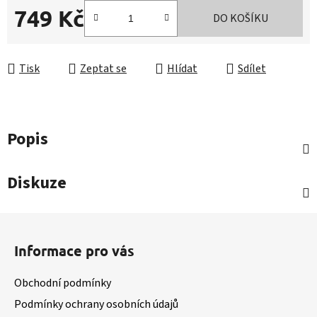
749 Kč
DO KOŠÍKU
Měrná cena:
Tisk
Zeptat se
Hlídat
Sdílet
Popis
Diskuze
Z
á
Informace pro vás
p
a
Obchodní podmínky
t
Podmínky ochrany osobních údajů
í