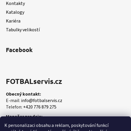
Kontakty
Katalogy
Kariéra
Tabulky velikostí
Facebook
FOTBALservis.cz
Obecný kontakt:
E-mail:
info@fotbalservis.cz
Telefon:
+420 776 879 275
Manažer prodeje:
Martin Vališ
K personalizaci obsahu a reklam, poskytování funkcí
Mobil:
+420 606 657 244