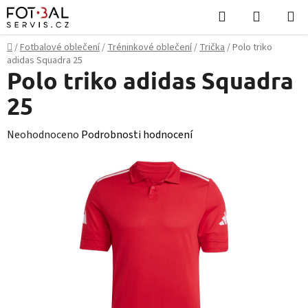
Přejít
Hledat
NÁKUPN
na
KOŠÍK
obsah
Domů
/
Fotbalové oblečení
/
Tréninkové oblečení
/
Trička
/
Polo triko
adidas Squadra 25
Polo triko adidas Squadra
25
Průměrné
Neohodnoceno
Podrobnosti hodnocení
hodnocení
produktu
je
0,0
z
5
hvězdiček.