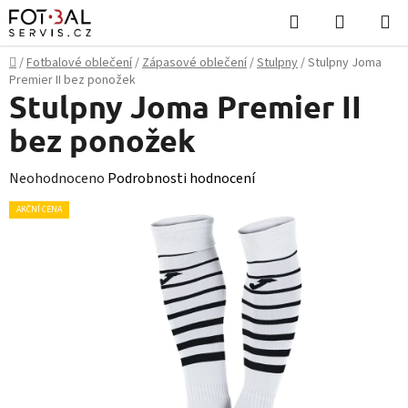
Přejít
Hledat
NÁKUPN
na
KOŠÍK
obsah
Domů
/
Fotbalové oblečení
/
Zápasové oblečení
/
Stulpny
/
Stulpny Joma
Premier II bez ponožek
Stulpny Joma Premier II
bez ponožek
Průměrné
Neohodnoceno
Podrobnosti hodnocení
hodnocení
AKČNÍ CENA
produktu
je
0,0
z
5
hvězdiček.