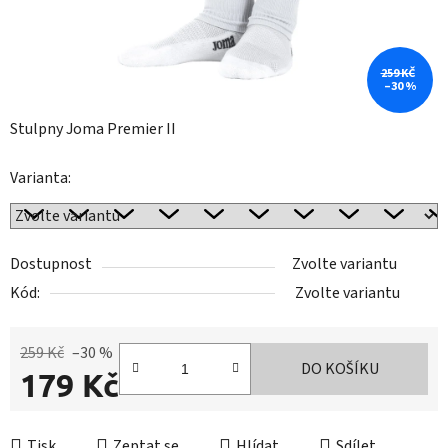
259 KČ
–30 %
Stulpny Joma Premier II
Varianta:
Dostupnost
Zvolte variantu
Kód:
Zvolte variantu
259 Kč
–30 %
DO KOŠÍKU
179 Kč
Měrná cena:
Tisk
Zeptat se
Hlídat
Sdílet