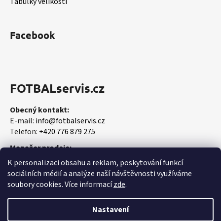
Tabulky velikostí
Facebook
FOTBALservis.cz
Obecný kontakt:
E-mail:
info@fotbalservis.cz
Telefon:
+420 776 879 275
Manažer prodeje:
Martin Vališ
K personalizaci obsahu a reklam, poskytování funkcí
Mobil:
+420 606 657 244
sociálních médií a analýze naší návštěvnosti využíváme
soubory cookies. Více informací
zde
.
Nastavení