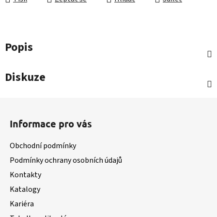
Popis
Diskuze
Z
á
Informace pro vás
p
a
Obchodní podmínky
t
Podmínky ochrany osobních údajů
í
Kontakty
Katalogy
Kariéra