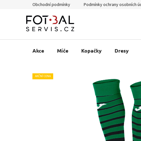
Přejít
Obchodní podmínky
Podmínky ochrany osobních ú
na
obsah
Akce
Míče
Kopačky
Dresy
AKČNÍ CENA