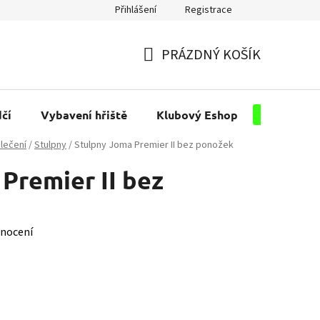
Přihlášení
Registrace
PRÁZDNÝ KOŠÍK
NÁKUPNÍ
KOŠÍK
čí
Vybavení hřiště
Klubový Eshop
Pro kluby
lečení
/
Stulpny
/
Stulpny Joma Premier II bez ponožek
Premier II bez
nocení