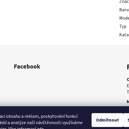
Znač
Barv
Mode
Typ
Kata
Facebook
E
T
M
M
aci obsahu a reklam, poskytování funkcí
Odmítnout
édií a analýze naší návštěvnosti využíváme