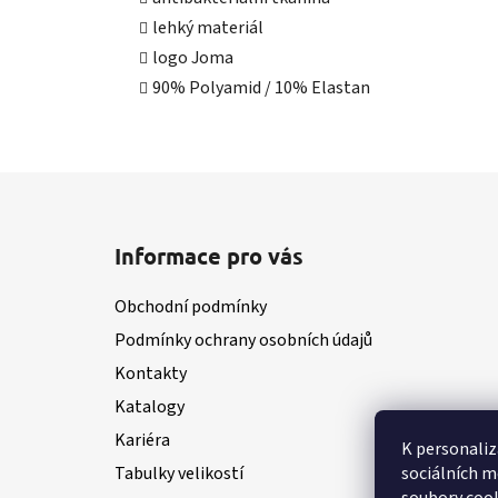
lehký materiál
logo Joma
90% Polyamid / 10% Elastan
Z
á
Informace pro vás
p
a
Obchodní podmínky
t
Podmínky ochrany osobních údajů
í
Kontakty
Katalogy
Kariéra
K personaliz
sociálních m
Tabulky velikostí