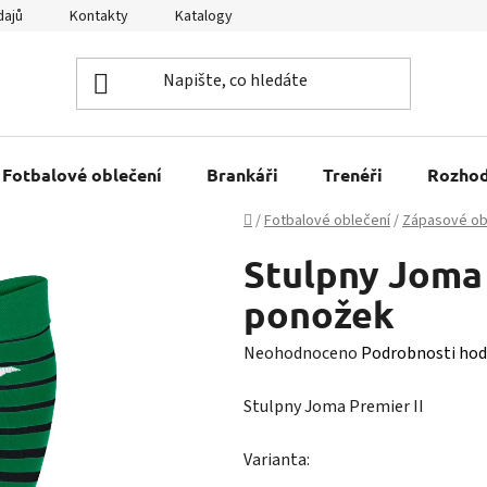
dajů
Kontakty
Katalogy
Kariéra
Tabulky velikostí
Fotbalové oblečení
Brankáři
Trenéři
Rozhod
Domů
/
Fotbalové oblečení
/
Zápasové ob
Stulpny Joma 
ponožek
Průměrné
Neohodnoceno
Podrobnosti hod
hodnocení
Stulpny Joma Premier II
produktu
je
Varianta:
0,0