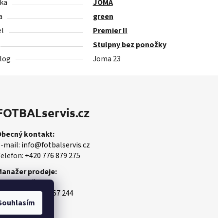
ka
JOMA
a
green
l
Premier II
Stulpny bez ponožky
log
Joma 23
FOTBALservis.cz
Obecný kontakt:
-mail:
info@fotbalservis.cz
elefon:
+420 776 879 275
Manažer prodeje:
artin Vališ
obil:
+420 606 657 244
Souhlasím