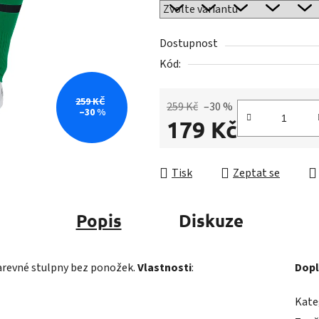
z
5
Dostupnost
hvězdiček.
Kód:
259 KČ
259 Kč
–30 %
–30 %
179 Kč
Měrná cena:
Tisk
Zeptat se
Popis
Diskuze
arevné stulpny bez ponožek.
Vlastnosti
:
Dopl
Kate