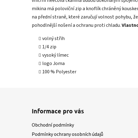
vnitřní fleecová tkanina budou dokonalým spojence
mikina má poloviční zip a knoflík chráněný kouskem 
na přední straně, které zaručují volnost pohybu, 
pohodlnější nošení a ochranu proti chladu.
Vlastn
volný střih
1/4 zip
vysoký límec
logo Joma
100 % Polyester
Z
á
Informace pro vás
p
a
Obchodní podmínky
t
Podmínky ochrany osobních údajů