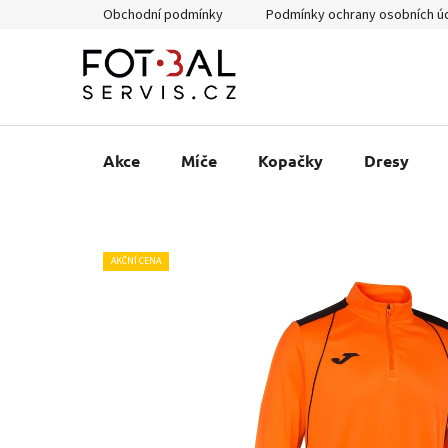
Přejít
Obchodní podmínky
Podmínky ochrany osobních ú
na
obsah
Akce
Míče
Kopačky
Dresy
AKČNÍ CENA