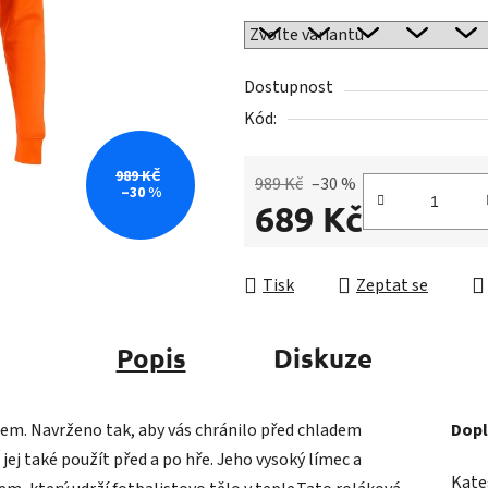
0,0
z
5
Dostupnost
hvězdiček.
Kód:
989 KČ
989 Kč
–30 %
–30 %
689 Kč
Měrná cena:
Tisk
Zeptat se
Popis
Diskuze
pem. Navrženo tak, aby vás chránilo před chladem
Dopl
ej také použít před a po hře. Jeho vysoký límec a
Kate