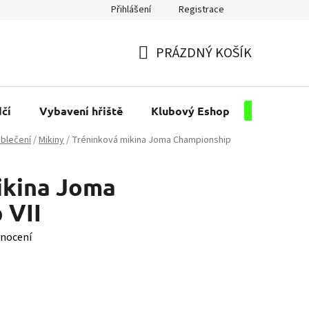
Přihlášení
Registrace
PRÁZDNÝ KOŠÍK
NÁKUPNÍ
KOŠÍK
čí
Vybavení hřiště
Klubový Eshop
Pro kluby
blečení
/
Mikiny
/
Tréninková mikina Joma Championship
ikina Joma
 VII
nocení