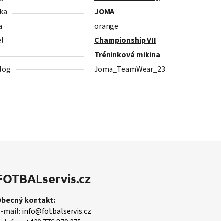
ka
JOMA
a
orange
l
Championship VII
Tréninková mikina
log
Joma_TeamWear_23
FOTBALservis.cz
Obecný kontakt:
-mail:
info@fotbalservis.cz