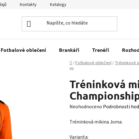
dajů
Kontakty
Katalogy
Kariéra
Tabulky velikostí
Fotbalové oblečení
Brankáři
Trenéři
Rozhod
Domů
/
Fotbalové oblečení
/
Tréninkové o
VII
Tréninková m
Championship
Průměrné
Neohodnoceno
Podrobnosti hod
hodnocení
Tréninková mikina Joma.
produktu
je
Varianta: