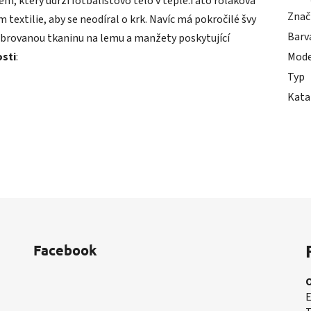
m, který udrží fotbalistovo tělo v teple.Tato roláková
Znač
textilie, aby se neodíral o krk. Navíc má pokročilé švy
Barv
žebrovanou tkaninu na lemu a manžety poskytující
osti
:
Mode
Typ
Kata
Facebook
E