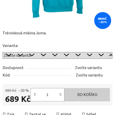
989 KČ
–30 %
Tréninková mikina Joma.
Varianta:
Dostupnost
Zvolte variantu
Kód:
Zvolte variantu
989 Kč
–30 %
DO KOŠÍKU
689 Kč
Měrná cena:
Tisk
Zeptat se
Hlídat
Sdílet