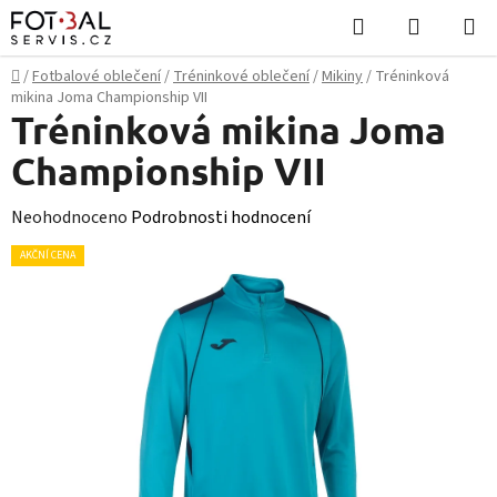
Přejít
Hledat
NÁKUPN
na
KOŠÍK
obsah
Domů
/
Fotbalové oblečení
/
Tréninkové oblečení
/
Mikiny
/
Tréninková
mikina Joma Championship VII
Tréninková mikina Joma
Championship VII
Průměrné
Neohodnoceno
Podrobnosti hodnocení
hodnocení
AKČNÍ CENA
produktu
je
0,0
z
5
hvězdiček.