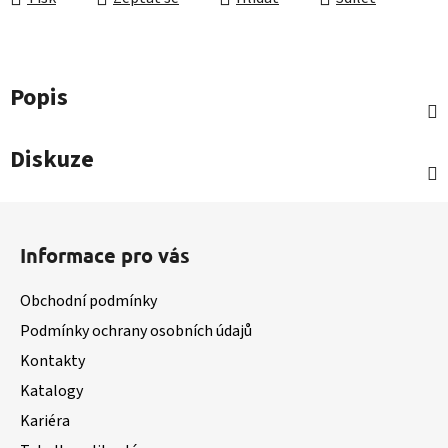
Popis
Diskuze
Z
á
Informace pro vás
p
a
Obchodní podmínky
t
Podmínky ochrany osobních údajů
í
Kontakty
Katalogy
Kariéra