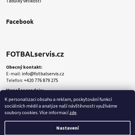
Tabulky velikostí
Facebook
FOTBALservis.cz
Obecný kontakt:
E-mail:
info@fotbalservis.cz
Telefon:
+420 776 879 275
Manažer prodeje:
Martin Vališ
K personalizaci obsahu a reklam, poskytování funkcí
Mobil:
+420 606 657 244
sociálních médií a analýze naší návštěvnosti využíváme
soubory cookies. Více informací
zde
.
Nastavení