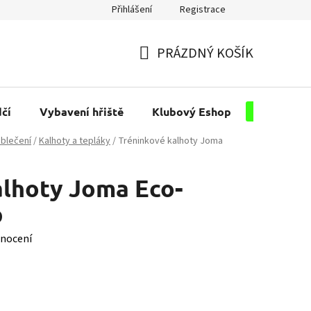
Přihlášení
Registrace
PRÁZDNÝ KOŠÍK
NÁKUPNÍ
KOŠÍK
čí
Vybavení hřiště
Klubový Eshop
Pro kluby
blečení
/
Kalhoty a tepláky
/
Tréninkové kalhoty Joma
alhoty Joma Eco-
p
nocení