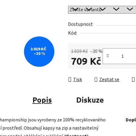
0,0
z
5
Dostupnost
hvězdiček.
Kód:
1 019 KČ
1 019 Kč
–30 %
–30 %
709 Kč
Měrná cena:
Tisk
Zeptat se
Popis
Diskuze
hampionship jsou vyrobeny ze 100% recyklovaného
Dopl
í prostředí. Obsahují kapsy na zip a nastavitelný