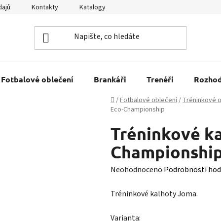
dajů
Kontakty
Katalogy
Kariéra
Tabulky velikostí
Fotbalové oblečení
Brankáři
Trenéři
Rozhod
Domů
/
Fotbalové oblečení
/
Tréninkové o
Eco-Championship
Tréninkové k
Championshi
Průměrné
Neohodnoceno
Podrobnosti hod
hodnocení
Tréninkové kalhoty Joma.
produktu
je
Varianta: