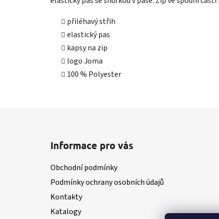
elastický pas se šňůrkou v pase. Zip ve spodní část
přiléhavý střih
elastický pas
kapsy na zip
logo Joma
100 % Polyester
Z
á
Informace pro vás
p
a
Obchodní podmínky
t
Podmínky ochrany osobních údajů
í
Kontakty
Katalogy