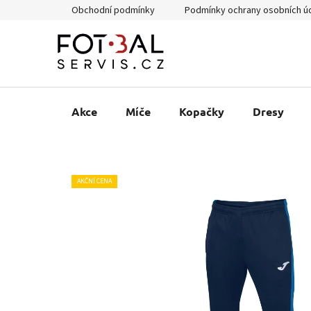
Přejít
Obchodní podmínky
Podmínky ochrany osobních ú
na
obsah
Akce
Míče
Kopačky
Dresy
AKČNÍ CENA