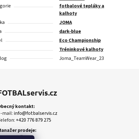
gorie
fotbalové tepláky a
kalhoty
ka
JOMA
a
dark-blue
l
Eco Championship
Tréninkové kalhoty
log
Joma_TeamWear_23
FOTBALservis.cz
Obecný kontakt:
-mail:
info@fotbalservis.cz
elefon:
+420 776 879 275
Manažer prodeje:
artin Vališ