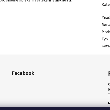
i pro snadné oblékání a svlékání.
Vlastnosti
:
Kate
Znač
Barv
Mode
Typ
Kata
Facebook
E
T
M