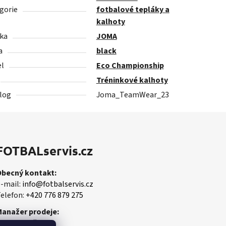
gorie
fotbalové tepláky a
kalhoty
ka
JOMA
a
black
l
Eco Championship
Tréninkové kalhoty
log
Joma_TeamWear_23
FOTBALservis.cz
Obecný kontakt:
-mail:
info@fotbalservis.cz
elefon:
+420 776 879 275
Manažer prodeje:
artin Vališ