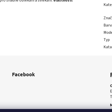
i pro snadné oblékání a svlékání.
Vlastnosti
:
Kate
Znač
Barv
Mode
Typ
Kata
Facebook
E
T
M