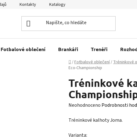
dajů
Kontakty
Katalogy
Kariéra
Tabulky velikostí
Fotbalové oblečení
Brankáři
Trenéři
Rozhod
Domů
/
Fotbalové oblečení
/
Tréninkové o
Eco-Championship
Tréninkové k
Championshi
Průměrné
Neohodnoceno
Podrobnosti hod
hodnocení
Tréninkové kalhoty Joma.
produktu
je
Varianta: