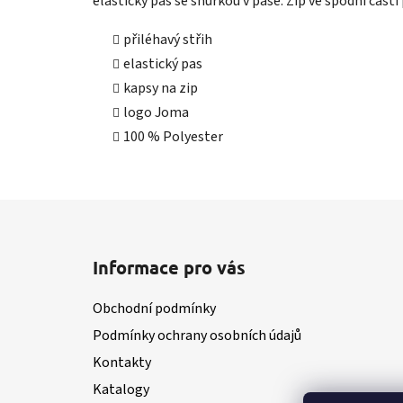
elastický pas se šňůrkou v pase. Zip ve spodní část
přiléhavý střih
elastický pas
kapsy na zip
logo Joma
100 % Polyester
Z
á
Informace pro vás
p
a
Obchodní podmínky
t
Podmínky ochrany osobních údajů
í
Kontakty
Katalogy