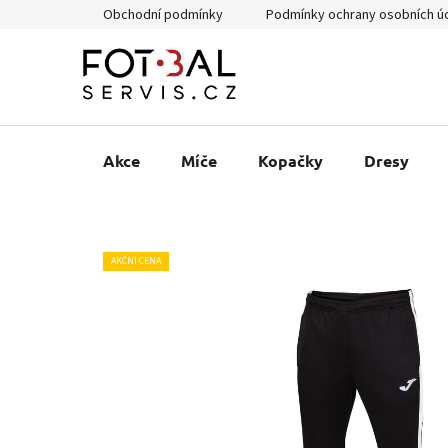
Přejít
Obchodní podmínky
Podmínky ochrany osobních ú
na
obsah
Akce
Míče
Kopačky
Dresy
AKČNÍ CENA