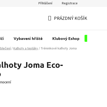
Přihlášení
Registrace
PRÁZDNÝ KOŠÍK
NÁKUPNÍ
KOŠÍK
čí
Vybavení hřiště
Klubový Eshop
Pro kluby
blečení
/
Kalhoty a tepláky
/
Tréninkové kalhoty Joma
alhoty Joma Eco-
p
nocení