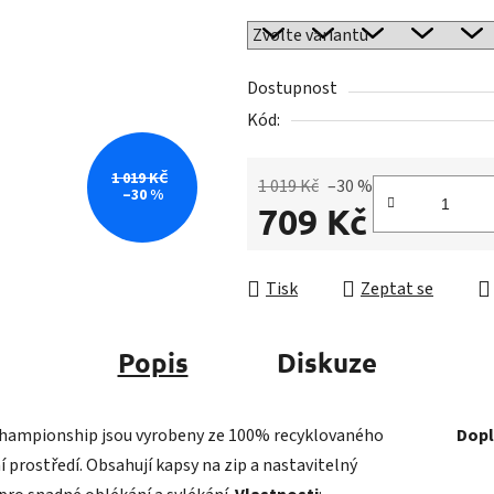
0,0
z
5
Dostupnost
hvězdiček.
Kód:
1 019 KČ
1 019 Kč
–30 %
–30 %
709 Kč
Měrná cena:
Tisk
Zeptat se
Popis
Diskuze
hampionship jsou vyrobeny ze 100% recyklovaného
Dopl
í prostředí. Obsahují kapsy na zip a nastavitelný