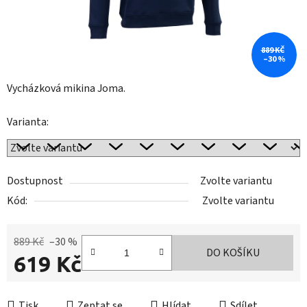
889 KČ
–30 %
Vycházková mikina Joma.
Varianta:
Dostupnost
Zvolte variantu
Kód:
Zvolte variantu
889 Kč
–30 %
DO KOŠÍKU
619 Kč
Měrná cena:
Tisk
Zeptat se
Hlídat
Sdílet