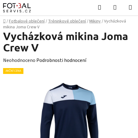
Přejít
Hledat
NÁKUPN
na
KOŠÍK
obsah
Domů
/
Fotbalové oblečení
/
Tréninkové oblečení
/
Mikiny
/
Vycházková
mikina Joma Crew V
Vycházková mikina Joma
Crew V
Průměrné
Neohodnoceno
Podrobnosti hodnocení
hodnocení
AKČNÍ CENA
produktu
je
0,0
z
5
hvězdiček.