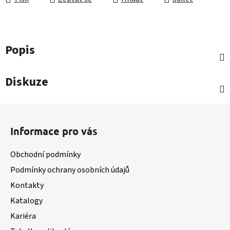
Popis
Diskuze
Z
á
Informace pro vás
p
a
Obchodní podmínky
t
Podmínky ochrany osobních údajů
í
Kontakty
Katalogy
Kariéra