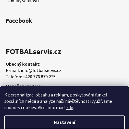
Tabulky velikostí
Facebook
FOTBALservis.cz
Obecný kontakt:
E-mail:
info@fotbalservis.cz
Telefon:
+420 776 879 275
Manažer prodeje:
Martin Vališ
K personalizaci obsahu a reklam, poskytování funkcí
Mobil:
+420 606 657 244
sociálních médií a analýze naší návštěvnosti využíváme
soubory cookies. Více informací
zde
.
Nastavení