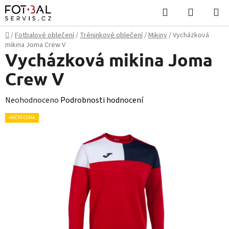
Přejít
Hledat
NÁKUPN
na
KOŠÍK
obsah
Domů
/
Fotbalové oblečení
/
Tréninkové oblečení
/
Mikiny
/
Vycházková
mikina Joma Crew V
Vycházková mikina Joma
Crew V
Průměrné
Neohodnoceno
Podrobnosti hodnocení
hodnocení
AKČNÍ CENA
produktu
je
0,0
z
5
hvězdiček.