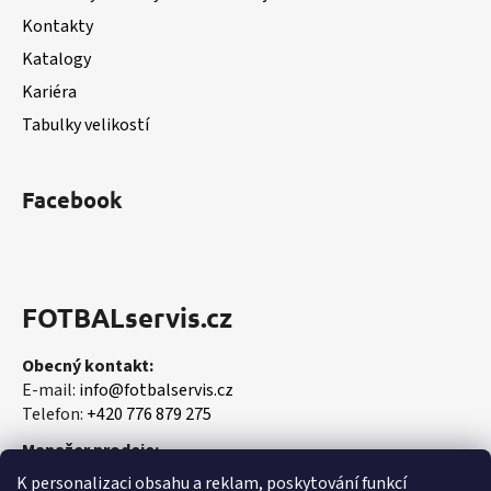
í
Kontakty
Katalogy
Kariéra
Tabulky velikostí
Facebook
FOTBALservis.cz
Obecný kontakt:
E-mail:
info@fotbalservis.cz
Telefon:
+420 776 879 275
Manažer prodeje:
Martin Vališ
K personalizaci obsahu a reklam, poskytování funkcí