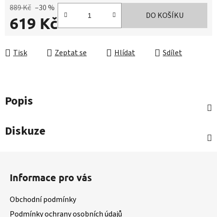
889 Kč
–30 %
DO KOŠÍKU
619 Kč
Měrná cena:
Tisk
Zeptat se
Hlídat
Sdílet
Popis
Diskuze
Z
á
Informace pro vás
p
a
Obchodní podmínky
t
Podmínky ochrany osobních údajů