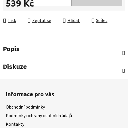
539 Kč
Měrná cena:
Tisk
Zeptat se
Hlídat
Sdílet
Popis
Diskuze
Z
á
Informace pro vás
p
a
Obchodní podmínky
t
Podmínky ochrany osobních údajů
í
Kontakty