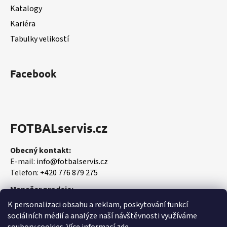
Katalogy
Kariéra
Tabulky velikostí
Facebook
FOTBALservis.cz
Obecný kontakt:
E-mail:
info@fotbalservis.cz
Telefon:
+420 776 879 275
Manažer prodeje:
Martin Vališ
K personalizaci obsahu a reklam, poskytování funkcí
Mobil:
+420 606 657 244
sociálních médií a analýze naší návštěvnosti využíváme