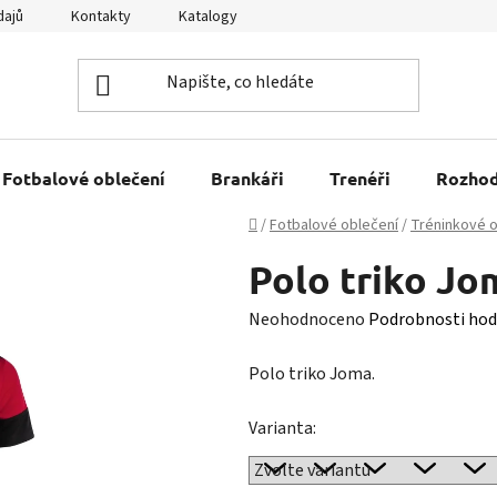
dajů
Kontakty
Katalogy
Kariéra
Tabulky velikostí
Fotbalové oblečení
Brankáři
Trenéři
Rozhod
Domů
/
Fotbalové oblečení
/
Tréninkové o
Polo triko J
Průměrné
Neohodnoceno
Podrobnosti hod
hodnocení
Polo triko Joma.
produktu
je
Varianta:
0,0
z