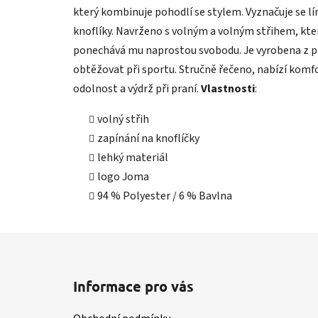
který kombinuje pohodlí se stylem. Vyznačuje se l
knoflíky. Navrženo s volným a volným střihem, kte
ponechává mu naprostou svobodu. Je vyrobena z pr
obtěžovat při sportu. Stručně řečeno, nabízí komf
odolnost a výdrž při praní.
Vlastnosti
:
volný střih
zapínání na knoflíčky
lehký materiál
logo Joma
94 % Polyester / 6 % Bavlna
Z
á
Informace pro vás
p
a