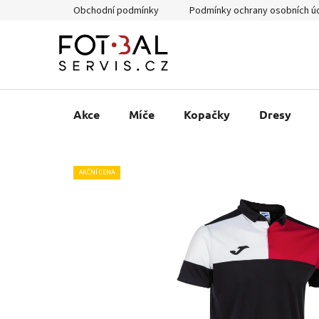
Přejít
Obchodní podmínky
Podmínky ochrany osobních ú
na
obsah
Akce
Míče
Kopačky
Dresy
AKČNÍ CENA