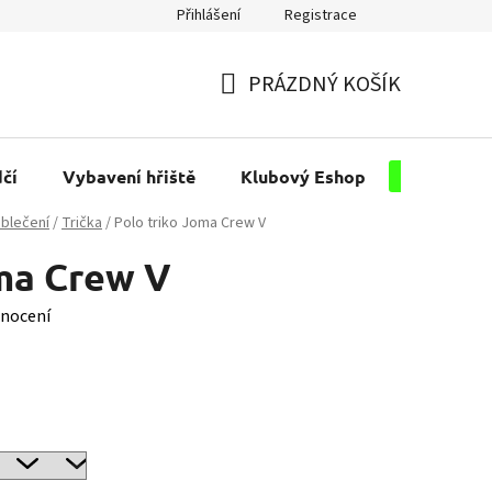
Přihlášení
Registrace
PRÁZDNÝ KOŠÍK
NÁKUPNÍ
KOŠÍK
čí
Vybavení hřiště
Klubový Eshop
Pro kluby
blečení
/
Trička
/
Polo triko Joma Crew V
oma Crew V
nocení