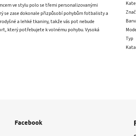
Kate
ímcem ve stylu polo se třemi personalizovanými
Znač
rý se zase dokonale přizpůsobí pohybům fotbalisty a
Barv
odyšné a lehké tkaniny, takže vás pot nebude
ort, který potřebujete k volnému pohybu. Vysoká
Mode
Typ
Kata
Facebook