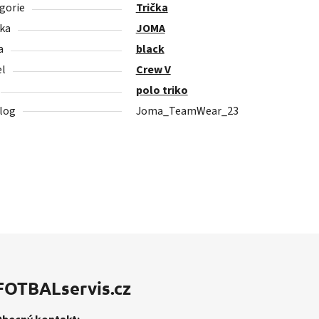
gorie
Trička
ka
JOMA
a
black
l
Crew V
polo triko
log
Joma_TeamWear_23
FOTBALservis.cz