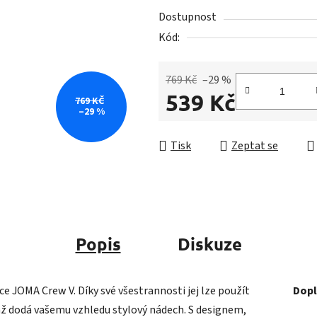
5
Dostupnost
hvězdiček.
Kód:
769 Kč
–29 %
539 Kč
769 KČ
–29 %
Měrná cena:
Tisk
Zeptat se
Popis
Diskuze
 JOMA Crew V. Díky své všestrannosti jej lze použít
Dopl
mž dodá vašemu vzhledu stylový nádech. S designem,